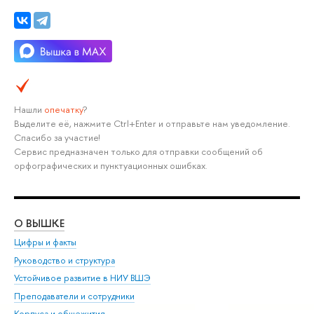
Нашли
опечатку
?
Выделите её, нажмите Ctrl+Enter и отправьте нам уведомление.
Спасибо за участие!
Сервис предназначен только для отправки сообщений об
орфографических и пунктуационных ошибках.
О ВЫШКЕ
ОБ
Цифры и факты
Ли
Руководство и структура
Дов
Устойчивое развитие в НИУ ВШЭ
Ол
Преподаватели и сотрудники
При
Корпуса и общежития
Вы