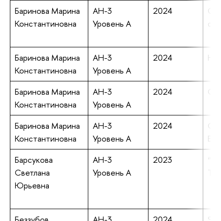
Баринова Марина
АН-3
2024
On 
Константиновна
Уровень А
dif
Баринова Марина
АН-3
2024
Hyp
Константиновна
Уровень А
Баринова Марина
АН-3
2024
On 
Константиновна
Уровень А
Баринова Марина
АН-3
2024
On 
Константиновна
Уровень А
Exp
Барсукова
АН-3
2023
“Lo
Светлана
Уровень А
The
Юрьевна
Беззубов
АН-3
2024
Synt