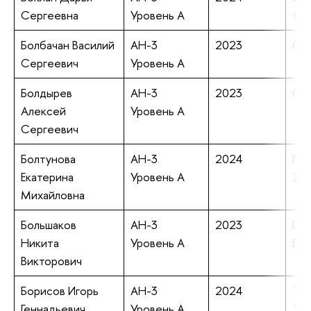
Сергеевна
Уровень А
tra
Болбачан Василий
АН-3
2023
Cho
Сергеевич
Уровень А
Болдырев
АН-3
2023
Obs
Алексей
Уровень А
Сергеевич
Болтунова
АН-3
2024
Nich
Екатерина
Уровень А
19t
Михайловна
Большаков
АН-3
2023
Dea
Никита
Уровень А
Edu
Викторович
Борисов Игорь
АН-3
2024
The
Геннадьевич
Уровень А
Tow