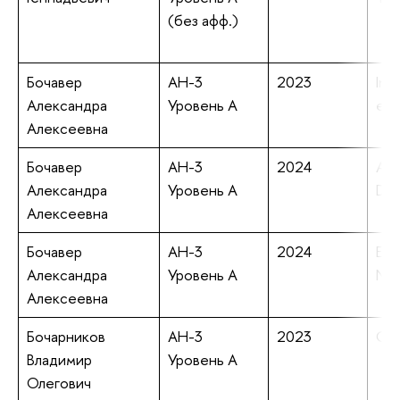
(без афф.)
Бочавер
АН-3
2023
Ini
Александра
Уровень А
exa
Алексеевна
Бочавер
АН-3
2024
A G
Александра
Уровень А
Dur
Алексеевна
Бочавер
АН-3
2024
Edu
Александра
Уровень А
Nar
Алексеевна
Бочарников
АН-3
2023
Obs
Владимир
Уровень А
Олегович