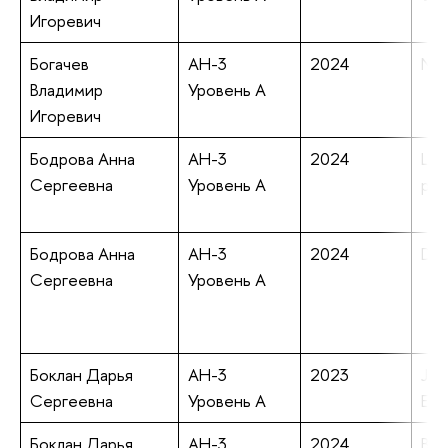
Игоревич
Богачев
АН-3
2024
Non
Владимир
Уровень А
Игоревич
Бодрова Анна
АН-3
2024
Lan
Сергеевна
Уровень А
ped
Бодрова Анна
АН-3
2024
Dif
Сергеевна
Уровень А
Боклан Дарья
АН-3
2023
Joi
Сергеевна
Уровень А
Eve
Боклан Дарья
АН-3
2024
Bey