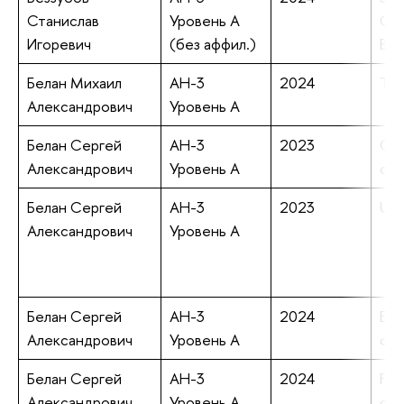
Станислав
Уровень А
Com
Игоревич
(без аффил.)
Ben
Белан Михаил
АН-3
2024
The
Александрович
Уровень А
Белан Сергей
АН-3
2023
Cru
Александрович
Уровень А
chr
Белан Сергей
АН-3
2023
Uni
Александрович
Уровень А
Белан Сергей
АН-3
2024
Eff
Александрович
Уровень А
cor
Белан Сергей
АН-3
2024
Foot
Александрович
Уровень А
chr