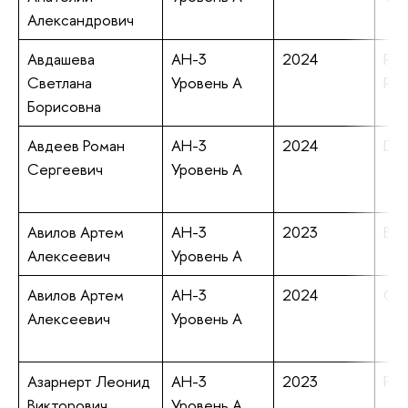
Александрович
Авдашева
АН-3
2024
Reg
Светлана
Уровень А
Rus
Борисовна
Авдеев Роман
АН-3
2024
Deg
Сергеевич
Уровень А
Авилов Артем
АН-3
2023
Bir
Алексеевич
Уровень А
Авилов Артем
АН-3
2024
Cor
Алексеевич
Уровень А
Азарнерт Леонид
АН-3
2023
Pop
Викторович
Уровень А