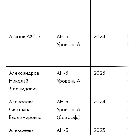
Аланов Айбек
АН-3
2024
Gro
Уровень А
Par
Александров
АН-3
2023
Ana
Николай
Уровень А
nan
Леонидович
Алексеева
АН-3
2024
Кор
Светлана
Уровень А
ино
Владимировна
(без афф.)
лек
Алексеева
АН-3
2023
For