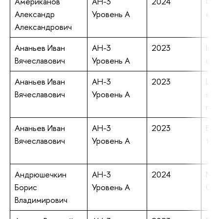
Американов
АН-3
2024
Cyc
Александр
Уровень А
emu
Александрович
Ананьев Иван
АН-3
2023
Imp
Вячеславович
Уровень А
cas
Ананьев Иван
АН-3
2023
Lin
Вячеславович
Уровень А
sca
mat
Ананьев Иван
АН-3
2023
B-c
Вячеславович
Уровень А
the
Андрюшечкин
АН-3
2024
New
Борис
Уровень А
O p
Владимирович