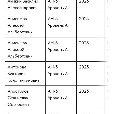
Аникин Василий
АН-3
2023
Pub
Александрович
Уровень А
Wel
Анисимов
АН-3
2023
Imp
Алексей
Уровень А
cas
Альбертович
Анисимов
АН-3
2023
Ele
Алексей
Уровень А
qua
Альбертович
ene
Антонова
АН-3
2023
Com
Виктория
Уровень А
Rus
Константиновна
Eng
Апостолов
АН-3
2023
Chi
Станислав
Уровень А
sky
Сергеевич