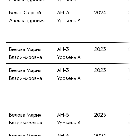
Белан Сергей
АН-3
2024
Con
Александрович
Уровень А
opt
Белова Мария
АН-3
2023
On 
Владимировна
Уровень А
Белова Мария
АН-3
2023
The
Владимировна
Уровень А
Lev
Белова Мария
АН-3
2023
Inte
Владимировна
Уровень А
sys
Белова Мария
АН-3
2024
Int