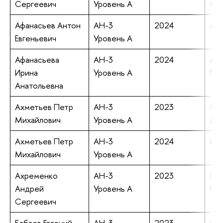
Сергеевич
Уровень А
the
Афанасьев Антон
АН-3
2024
Ato
Евгеньевич
Уровень А
Афанасьева
АН-3
2024
Art
Ирина
Уровень А
New
Анатольевна
Ахметьев Петр
АН-3
2023
Об 
Михайлович
Уровень А
диэ
Ахметьев Петр
АН-3
2024
Inv
Михайлович
Уровень А
Ахременко
АН-3
2023
Dua
Андрей
Уровень А
Mod
Сергеевич
Бабаев Евгений
АН-3
2023
Cri