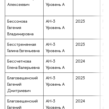
Алексеевич
Уровень А
mec
Pro
Бессонова
АН-3
2023
Fir
Евгения
Уровень А
con
Владимировна
Бесстремянная
АН-3
2023
Mea
Галина Евгеньевна
Уровень А
qua
Бессчетнова
АН-3
2024
Vla
Елена Валерьевна
Уровень А
Se
Благовещенский
АН-3
2023
Alt
Евгений
Уровень А
chi
Дмитриевич
Благовещенский
АН-3
2024
Tra
Евгений
Уровень А
are