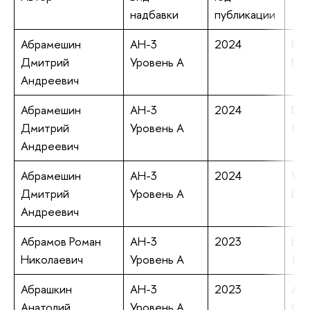
надбавки
публикации
Абрамешин
АН-3
2024
Ion
Дмитрий
Уровень А
Elu
Андреевич
Абрамешин
АН-3
2024
Dyn
Дмитрий
Уровень А
Mat
Андреевич
Абрамешин
АН-3
2024
Wav
Дмитрий
Уровень А
Dis
Андреевич
Абрамов Роман
АН-3
2023
Exp
Николаевич
Уровень А
fou
Абрашкин
АН-3
2023
A s
Анатолий
Уровень А
Cir