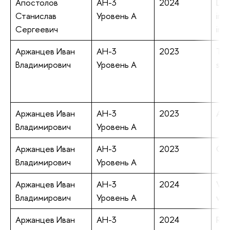
Апостолов
АН-3
2024
Def
Станислав
Уровень А
inh
Сергеевич
int
Аржанцев Иван
АН-3
2023
Tit
Владимирович
Уровень А
sur
Аржанцев Иван
АН-3
2023
Aut
Владимирович
Уровень А
Аржанцев Иван
АН-3
2023
On 
Владимирович
Уровень А
Аржанцев Иван
АН-3
2024
Var
Владимирович
Уровень А
var
Аржанцев Иван
АН-3
2024
Rad