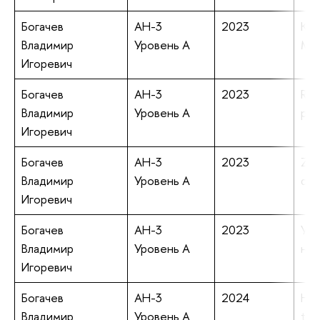
Богачев
АН-3
2023
KA
Владимир
Уровень А
ME
Игоревич
Богачев
АН-3
2023
Reg
Владимир
Уровень А
per
Игоревич
Богачев
АН-3
2023
Zvo
Владимир
Уровень А
dou
Игоревич
Богачев
АН-3
2023
Ура
Владимир
Уровень А
нел
Игоревич
Богачев
АН-3
2024
Hau
Владимир
Уровень А
tra