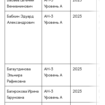
Вениаминович
Уровень А
Бабкин Эдуард
АН-3
2023
Ont
Александрович
Уровень А
Mod
Gen
Багаутдинова
АН-3
2023
Dis
Эльмира
Уровень А
mod
Рафиковна
Багирокова Ирина
АН-3
2023
Eye
Гаруновна
Уровень А
tra