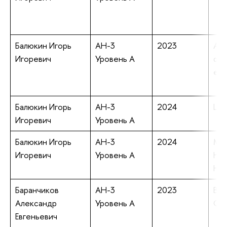
Балюкин Игорь
АН-3
2023
Adi
Игоревич
Уровень А
doe
ene
Балюкин Игорь
АН-3
2024
Lyα
Игоревич
Уровень А
Балюкин Игорь
АН-3
2024
Mag
Игоревич
Уровень А
Hel
Hel
Баранчиков
АН-3
2023
Bio
Александр
Уровень А
CeO
Евгеньевич