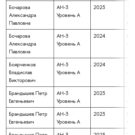
Бочарова
АН-3
2023
Tre
Александра
Уровень А
the
Павловна
Inf
Бочарова
АН-3
2024
Eur
Александра
Уровень А
com
Павловна
Боярченков
АН-3
2024
Соц
Владислав
Уровень А
суд
Викторович
Брандышев Петр
АН-3
2023
The
Евгеньевич
Уровень А
con
Брандышев Петр
АН-3
2023
Noe
Евгеньевич
Уровень А
mec
Брандышев Петр
АН-3
2023
Var