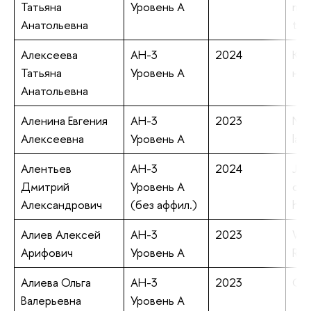
Татьяна
Уровень А
mac
Анатольевна
tec
Алексеева
АН-3
2024
Кон
Татьяна
Уровень А
на 
Анатольевна
Аленина Евгения
АН-3
2023
No 
Алексеевна
Уровень А
lang
Алентьев
АН-3
2024
Jan
Дмитрий
Уровень А
con
Александрович
(без аффил.)
hyd
Алиев Алексей
АН-3
2023
Wha
Арифович
Уровень А
Repl
Алиева Ольга
АН-3
2023
Clo
Валерьевна
Уровень А