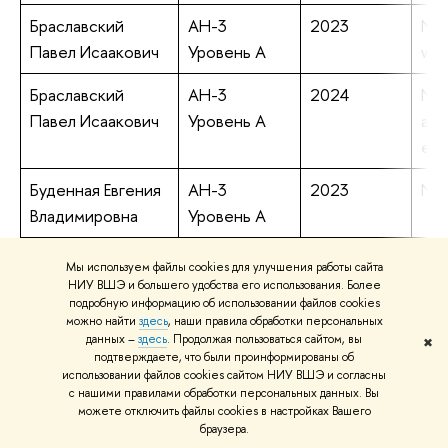
Браславский
АН-3
2023
NER
Павел Исаакович
Уровень А
wit
Браславский
АН-3
2024
NER
Павел Исаакович
Уровень А
ann
enti
Буденная Евгения
АН-3
2023
Non
Владимировна
Уровень А
Будков Юрий
АН-3
2023
Wat
Мы используем файлы cookies для улучшения работы сайта
Алексеевич
Уровень А
fun
НИУ ВШЭ и большего удобства его использования. Более
подробную информацию об использовании файлов cookies
можно найти
здесь
, наши правила обработки персональных
Будков Юрий
АН-3
2023
On 
данных –
здесь
. Продолжая пользоваться сайтом, вы
✖
Алексеевич
Уровень А
org
подтверждаете, что были проинформированы об
использовании файлов cookies сайтом НИУ ВШЭ и согласны
iso
с нашими правилами обработки персональных данных. Вы
можете отключить файлы cookies в настройках Вашего
Будков Юрий
АН-3
2023
Tra
браузера.