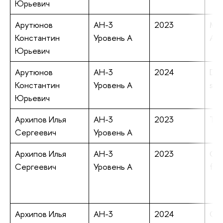
Юрьевич
Арутюнов
АН-3
2023
Mod
Константин
Уровень А
Adv
Юрьевич
Арутюнов
АН-3
2024
Dua
Константин
Уровень А
sub
Юрьевич
Архипов Илья
АН-3
2023
The
Сергеевич
Уровень А
Архипов Илья
АН-3
2023
Cor
Сергеевич
Уровень А
fro
Архипов Илья
АН-3
2024
Obs