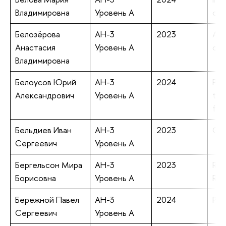
Владимировна
Уровень А
ord
Белозёрова
АН-3
2023
A “
Анастасия
Уровень А
com
Владимировна
Белоусов Юрий
АН-3
2024
Pre
Александрович
Уровень А
the
fro
Бельдиев Иван
АН-3
2023
Gor
Сергеевич
Уровень А
Бергельсон Мира
АН-3
2023
Reg
Борисовна
Уровень А
Rus
Бережной Павел
АН-3
2024
Pha
Сергеевич
Уровень А