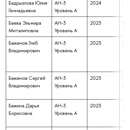
Бадрызлова Юлия
АН-3
2024
Lex
Геннадьевна
Уровень А
Баева Эльмира
АН-3
2023
Evi
Миталиповна
Уровень А
sca
Баженов Глеб
АН-3
2023
Eva
Владимирович
Уровень А
Und
Баженов Сергей
АН-3
2023
Fer
Владимирович
Уровень А
bio
Бажина Дарья
АН-3
2023
A p
Борисовна
Уровень А
ord
ana