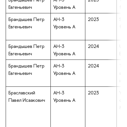
Евгеньевич
Уровень А
flui
Брандышев Петр
АН-3
2023
Sta
Евгеньевич
Уровень А
flu
Брандышев Петр
АН-3
2024
Und
Евгеньевич
Уровень А
Ele
Брандышев Петр
АН-3
2024
The
Евгеньевич
Уровень А
str
ioni
Браславский
АН-3
2023
You
Павел Исаакович
Уровень А
of 
Mod