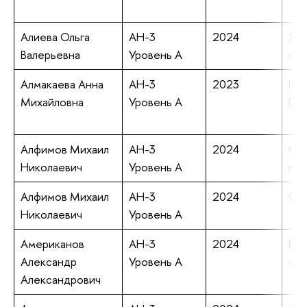
Алиева Ольга
АН-3
2024
Xen
Валерьевна
Уровень А
of 
Алмакаева Анна
АН-3
2023
Is 
Михайловна
Уровень А
Dif
Алфимов Михаил
АН-3
2024
On 
Николаевич
Уровень А
mod
Алфимов Михаил
АН-3
2024
On 
Николаевич
Уровень А
Американов
АН-3
2024
Ele
Александр
Уровень А
of 
Александрович