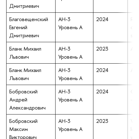
Дмитриевич
Благовещенский
АН-3
2024
Regi
Евгений
Уровень А
con
Дмитриевич
stu
Бланк Михаил
АН-3
2023
Ave
Львович
Уровень А
Бланк Михаил
АН-3
2024
Ave
Львович
Уровень А
Бобровский
АН-3
2024
Cha
Андрей
Уровень А
– R
Александрович
Бобровский
АН-3
2023
Woo
Максим
Уровень А
log
Викторович
win