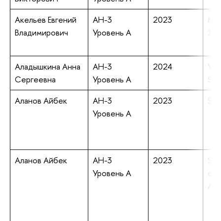
Акельев Евгений
АН-3
2023
Mill
Владимирович
Уровень А
18t
Аладышкина Анна
АН-3
2024
Vis
Сергеевна
Уровень А
Sur
Аланов Айбек
АН-3
2023
Sta
Уровень А
Аланов Айбек
АН-3
2023
Sty
Уровень А
of 
Ada