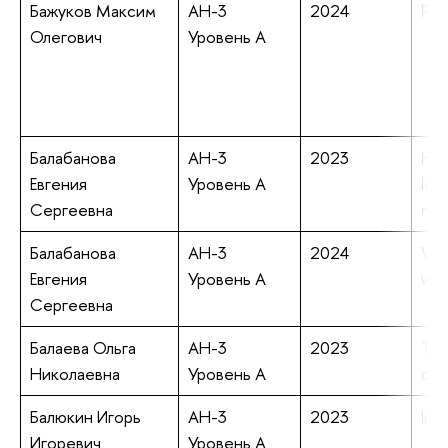
Бажуков Максим
АН-3
2024
RuB
Олегович
Уровень А
Балабанова
АН-3
2023
Hig
Евгения
Уровень А
lea
Сергеевна
rel
Балабанова
АН-3
2024
Wes
Евгения
Уровень А
wel
Сергеевна
Балаева Ольга
АН-3
2023
Tou
Николаевна
Уровень А
opp
Балюкин Игорь
АН-3
2023
Int
Игоревич
Уровень А