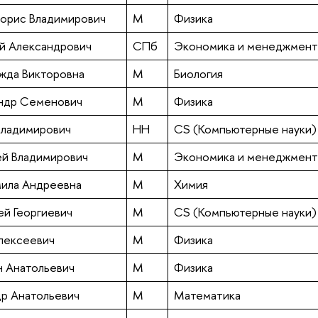
орис Владимирович
М
Физика
ий Александрович
СПб
Экономика и менеджмент
жда Викторовна
М
Биология
ндр Семенович
М
Физика
Владимирович
НН
CS (Компьютерные науки)
ей Владимирович
М
Экономика и менеджмент
ила Андреевна
М
Химия
ей Георгиевич
М
CS (Компьютерные науки)
лексеевич
М
Физика
н Анатольевич
М
Физика
др Анатольевич
М
Математика