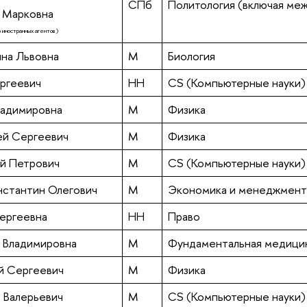
СПб
Политология (включая ме
а Марковна
 иностранных агентов)
ина Львовна
М
Биология
ергеевич
НН
CS (Компьютерные науки)
ладимировна
М
Физика
ей Сергеевич
М
Физика
й Петрович
М
CS (Компьютерные науки)
нстантин Олегович
М
Экономика и менеджмент
Сергеевна
НН
Право
я Владимировна
М
Фундаментальная медицин
ей Сергеевич
М
Физика
 Валерьевич
М
CS (Компьютерные науки)