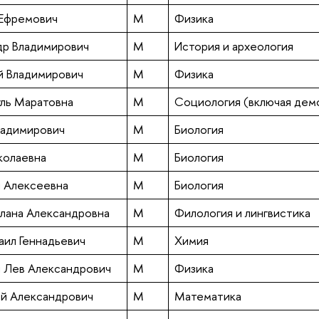
Ефремович
М
Физика
др Владимирович
М
История и археология
й Владимирович
М
Физика
уль Маратовна
М
Социология (включая дем
ладимирович
М
Биология
колаевна
М
Биология
 Алексеевна
М
Биология
лана Александровна
М
Филология и лингвистика
ил Геннадьевич
М
Химия
 Лев Александрович
М
Физика
ий Александрович
М
Математика