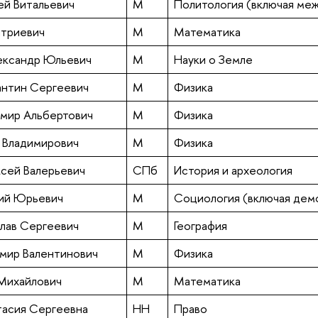
ей Витальевич
М
Политология (включая ме
итриевич
М
Математика
ександр Юльевич
М
Науки о Земле
антин Сергеевич
М
Физика
имир Альбертович
М
Физика
ь Владимирович
М
Физика
ксей Валерьевич
СПб
История и археология
ий Юрьевич
М
Социология (включая дем
слав Сергеевич
М
География
мир Валентинович
М
Физика
Михайлович
М
Математика
тасия Сергеевна
НН
Право