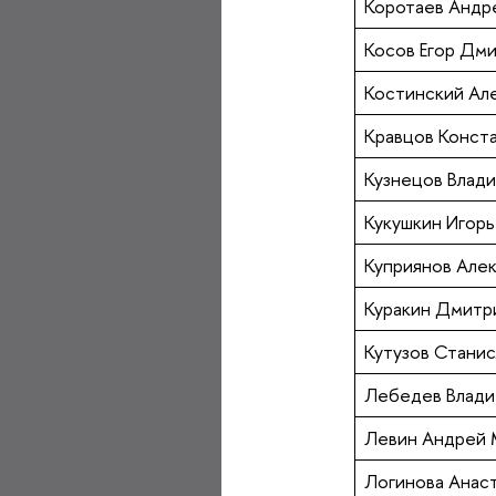
Коротаев Андр
Косов Егор Дм
Костинский Ал
Кравцов Конст
Кузнецов Влад
Кукушкин Игор
Куприянов Але
Куракин Дмитр
Кутузов Стани
Лебедев Влади
Левин Андрей 
Логинова Анас