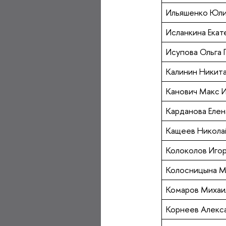
Ильяшенко Юли
Исланкина Екат
Исупова Ольга 
Калинин Никит
Канович Макс 
Карданова Еле
Кащеев Никола
Колоколов Иго
Колосницына М
Комаров Михаи
Корнеев Алекс