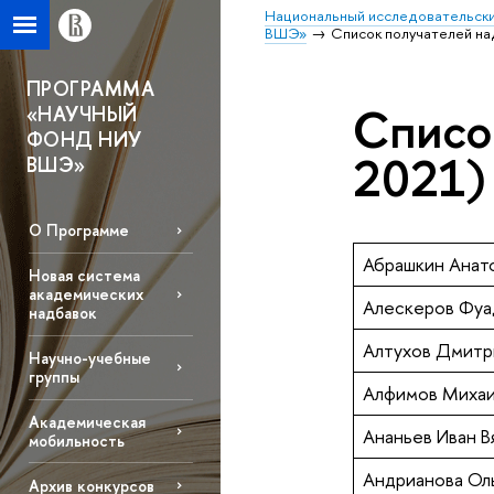
Национальный исследовательски
ВШЭ»
Список получателей на
ПРОГРАММА
Списо
«НАУЧНЫЙ
ФОНД НИУ
2021)
ВШЭ»
О Программе
Абрашкин Анат
Новая система
академических
Алескеров Фуа
надбавок
Алтухов Дмитр
Научно-учебные
группы
Алфимов Михаи
Академическая
Ананьев Иван В
мобильность
Андрианова Оль
Архив конкурсов