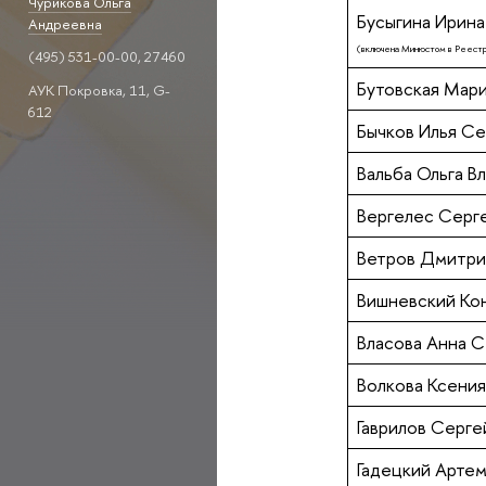
Чурикова Ольга
Бусыгина Ирин
Андреевна
(включена Минюстом в Реестр
(495) 531-00-00, 27460
Бутовская Мар
АУК Покровка, 11, G-
612
Бычков Илья С
Вальба Ольга В
Вергелес Серг
Ветров Дмитри
Вишневский Ко
Власова Анна 
Волкова Ксени
Гаврилов Серг
Гадецкий Артем