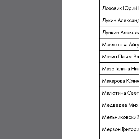
Лозовик Юрий 
Лукин Алексан
Лункин Алексе
Мавлетова Айг
Мазин Павел В
Мазо Галина Ни
Макарова Юлия
Малютина Свет
Медведев Миха
Мельниковский
Мерзон Григор