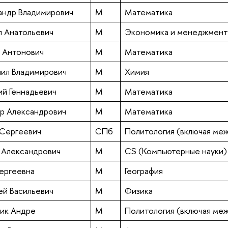
сандр Владимирович
М
Математика
л Анатольевич
М
Экономика и менеджмент
й Антонович
М
Математика
иил Владимирович
М
Химия
ий Геннадьевич
М
Математика
ир Александрович
М
Математика
 Сергеевич
СПб
Политология (включая ме
й Александрович
М
CS (Компьютерные науки)
Сергеевна
М
География
й Васильевич
М
Физика
рик Андре
М
Политология (включая ме