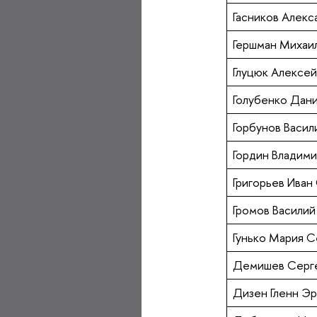
Гасников Алек
Гершман Михаи
Глуцюк Алексе
Голубенко Дан
Горбунов Васил
Гордин Владим
Григорьев Иван
Громов Васили
Гунько Мария 
Демишев Серге
Дизен Гленн Э