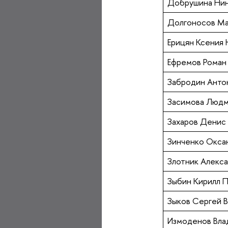
Добрушина Нин
Долгоносов Ма
Ерицян Ксения
Ефремов Роман
Забродин Анто
Засимова Людм
Захаров Денис
Зинченко Окса
Злотник Алекс
Зыбин Кирилл 
Зыков Сергей 
Измоденов Вла