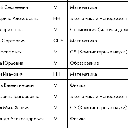
й Сергеевич
М
Математика
ерина Алексеевна
НН
Экономика и менеджмент
Генриховна
М
Социология (включая дем
а Сергеевич
СПб
Математика
Иосифович
М
CS (Компьютерные науки)
на Юрьевна
М
Образование
й Иванович
НН
Математика
рь Валентинович
М
Физика
арина Григорьевна
М
Экономика и менеджмент
л Михайлович
М
CS (Компьютерные науки)
андр Александрович
М
Физика