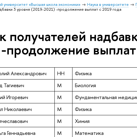
й университет «Высшая школа экономики»
Наука в университете
дбавки 3 уровня (2019-2021) -продолжение выплат с 2019 года
к получателей надбавк
 -продолжение выплат 
олий Александрович
НН
Физика
д Тагиевич
М
Биология
ий Игоревич
М
Фундаментальная медицин
л Николаевич
М
Физика
ячеславович
М
Химия
га Геннадьевна
М
Математика