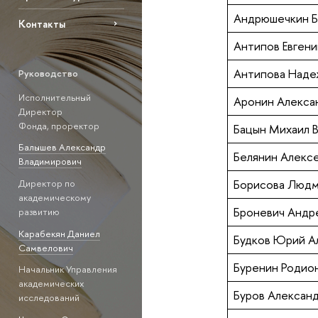
Андрюшечкин Б
Контакты
Антипов Евген
Антипова Наде
Руководство
Исполнительный
Аронин Алекса
Директор
Фонда, проректор
Бацын Михаил 
Балышев Александр
Белянин Алекс
Владимирович
Борисова Людм
Директор по
академическому
Броневич Андр
развитию
Карабекян Даниел
Будков Юрий А
Самвелович
Буренин Родио
Начальник Управления
академических
Буров Алексан
исследований