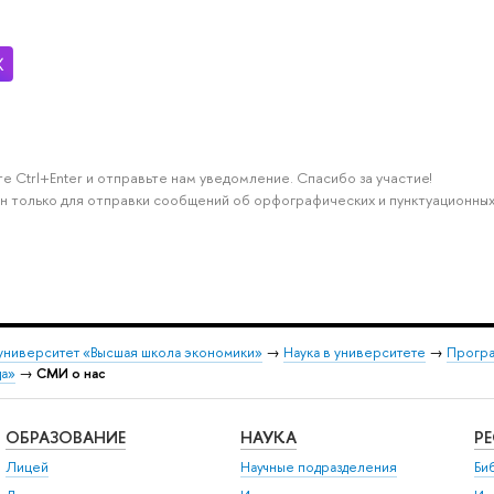
е Ctrl+Enter и отправьте нам уведомление. Спасибо за участие!
н только для отправки сообщений об орфографических и пунктуационных
университет «Высшая школа экономики»
→
Наука в университете
→
Програ
да»
→
СМИ о нас
ОБРАЗОВАНИЕ
НАУКА
Р
Лицей
Научные подразделения
Би