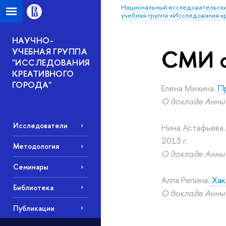
Национальный исследовательски
учебная группа «Исследования к
НАУЧНО-
СМИ о
УЧЕБНАЯ ГРУППА
"ИССЛЕДОВАНИЯ
КРЕАТИВНОГО
ГОРОДА"
Елена Михина.
П
О докладе Анны
Исследователи
Нина Астафьева
2013 г.
Методология
О докладе Анны
Семинары
Алла Репина.
Хак
Библиотека
О докладе Анны
Публикации