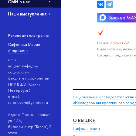
СМИ о нас
Наши выступления
Руководитель группы
Нашли
опечатку
?
Сафонова Мария
Выделите её, нажмит
Андреевна
Сервис предназначе
к.с.н.
доцент кафедры
социологии
факультет социологии
НИУ ВШЭ (Санкт-
Петербург)
e-mail:
Национальный исследовательский 
safonovam@yandex.ru
«Исследования креативного горо
Адрес: Промышленная
О ВЫШКЕ
ул. 14А,
бизнес-центр "Талер", 2
Цифры и факты
этаж