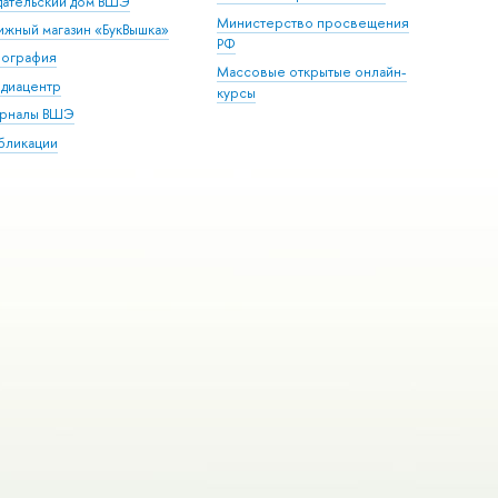
дательский дом ВШЭ
Министерство просвещения
ижный магазин «БукВышка»
РФ
пография
Массовые открытые онлайн-
диацентр
курсы
рналы ВШЭ
бликации