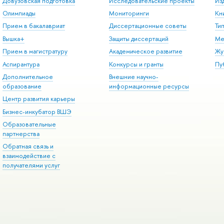
Довузовская подготовка
Исследовательские проекты
Из
Олимпиады
Мониторинги
Кн
Прием в бакалавриат
Диссертационные советы
Ти
Вышка+
Защиты диссертаций
Ме
Прием в магистратуру
Академическое развитие
Жу
Аспирантура
Конкурсы и гранты
Пу
Дополнительное
Внешние научно-
образование
информационные ресурсы
Центр развития карьеры
Бизнес-инкубатор ВШЭ
Образовательные
партнерства
Обратная связь и
взаимодействие с
получателями услуг