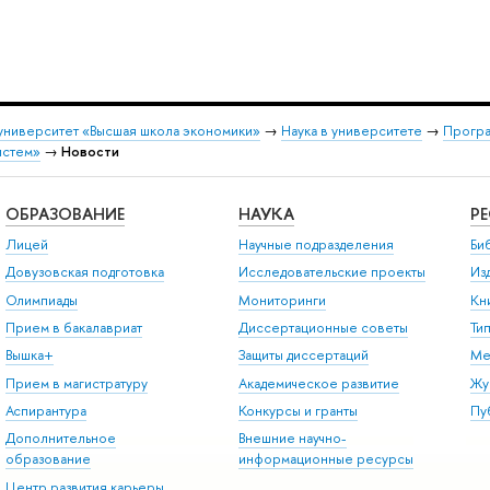
университет «Высшая школа экономики»
→
Наука в университете
→
Програ
истем»
→
Новости
ОБРАЗОВАНИЕ
НАУКА
Р
Лицей
Научные подразделения
Би
Довузовская подготовка
Исследовательские проекты
Из
Олимпиады
Мониторинги
Кн
Прием в бакалавриат
Диссертационные советы
Ти
Вышка+
Защиты диссертаций
Ме
Прием в магистратуру
Академическое развитие
Жу
Аспирантура
Конкурсы и гранты
Пу
Дополнительное
Внешние научно-
образование
информационные ресурсы
Центр развития карьеры