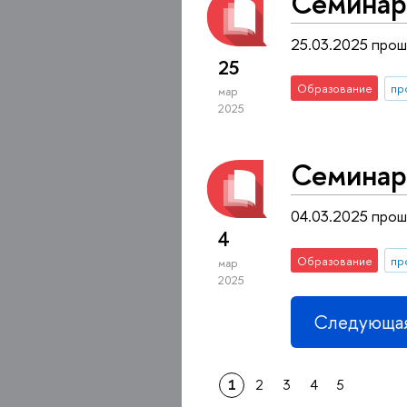
Семинар
25.03.2025 прош
25
Образование
пр
мар
2025
Семинар
04.03.2025 прош
4
Образование
пр
мар
2025
Следующая
1
2
3
4
5