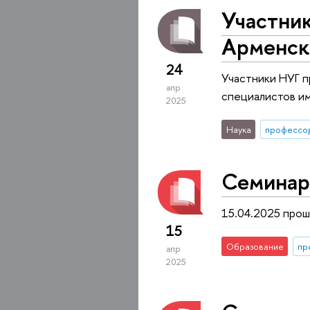
Участник
Арменск
24
Участники НУГ п
апр
специалистов им
2025
Наука
профессо
Семинар
15.04.2025 прош
15
Образование
пр
апр
2025