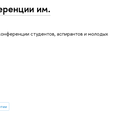
еренции им.
 конференции студентов, аспирантов и молодых
ытии