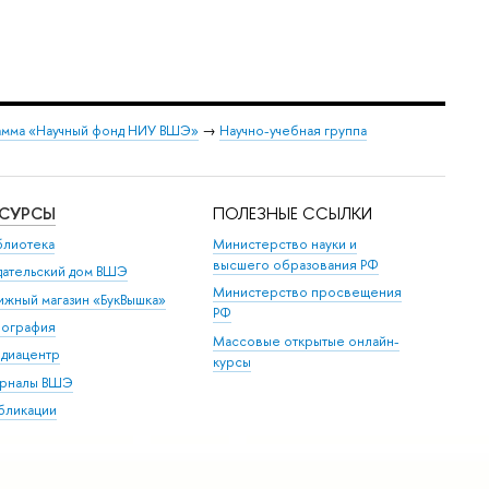
мма «Научный фонд НИУ ВШЭ»
→
Научно-учебная группа
ЕСУРСЫ
ПОЛЕЗНЫЕ ССЫЛКИ
блиотека
Министерство науки и
высшего образования РФ
дательский дом ВШЭ
Министерство просвещения
ижный магазин «БукВышка»
РФ
пография
Массовые открытые онлайн-
диацентр
курсы
рналы ВШЭ
бликации