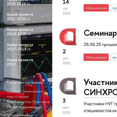
14
2023-2024 гг.
Образование
пр
окт
2025
Архив проекта
2021-2022 гг.
Семинар
Архив проекта
2019-2020 гг.
26.06.25 прошел
Архив проекта
2017-2018 гг.
2
Образование
пр
сен
Архив проекта
2025
2013
Участни
Руководитель группы:
СИНХР
Кандидат технических
наук, старший
3
преподаватель
Пресняков
Участники НУГ п
Семен Андреевич
июл
специалистов им
2025
spresnyakov@hse.ru