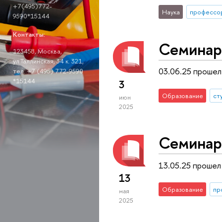
+7(495)772-
Наука
профессо
9590*15144
Контакты:
Семинар
123458, Москва,
ул.Таллинская, 34 к. 321,
03.06.25 прошел
тел. +7 (495) 772-9590
*15144
3
Образование
ст
июн
2025
Семинар
13.05.25 прошел
13
Образование
пр
мая
2025