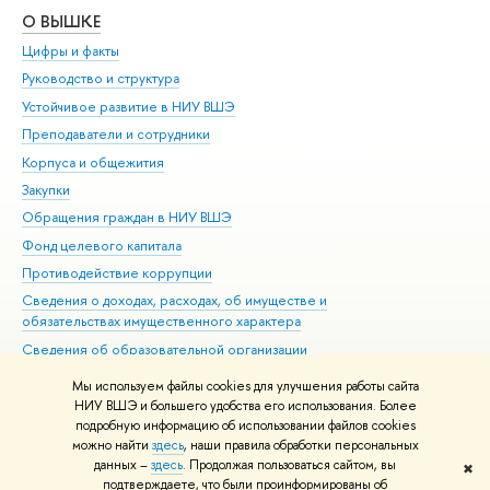
О ВЫШКЕ
ОБ
Цифры и факты
Ли
Руководство и структура
Дов
Устойчивое развитие в НИУ ВШЭ
Ол
Преподаватели и сотрудники
При
Корпуса и общежития
Вы
Закупки
При
Обращения граждан в НИУ ВШЭ
Ас
Фонд целевого капитала
До
Противодействие коррупции
Цен
Сведения о доходах, расходах, об имуществе и
Би
обязательствах имущественного характера
Об
Сведения об образовательной организации
Обр
Людям с ограниченными возможностями здоровья
Мы используем файлы cookies для улучшения работы сайта
Единая платежная страница
НИУ ВШЭ и большего удобства его использования. Более
подробную информацию об использовании файлов cookies
Работа в Вышке
можно найти
здесь
, наши правила обработки персональных
данных –
здесь
. Продолжая пользоваться сайтом, вы
✖
Редактору
подтверждаете, что были проинформированы об