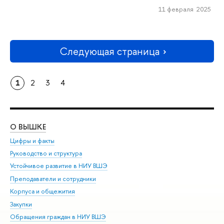
11 февраля 2025
Следующая страница
1
2
3
4
О ВЫШКЕ
ОБ
Цифры и факты
Ли
Руководство и структура
Дов
Устойчивое развитие в НИУ ВШЭ
Ол
Преподаватели и сотрудники
При
Корпуса и общежития
Вы
Закупки
При
Обращения граждан в НИУ ВШЭ
Ас