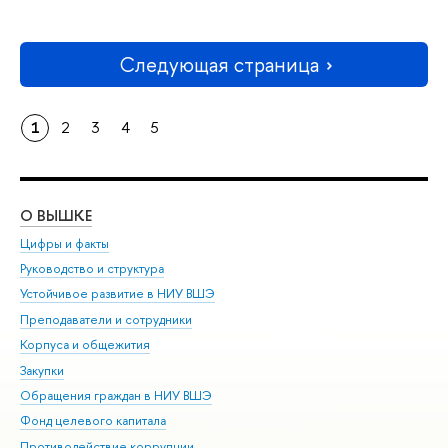
Следующая страница
1
2
3
4
5
О ВЫШКЕ
ОБ
Цифры и факты
Ли
Руководство и структура
Дов
Устойчивое развитие в НИУ ВШЭ
Ол
Преподаватели и сотрудники
При
Корпуса и общежития
Вы
Закупки
При
Обращения граждан в НИУ ВШЭ
Ас
Фонд целевого капитала
До
Противодействие коррупции
Цен