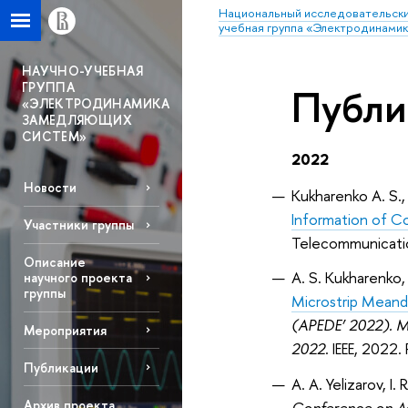
Национальный исследовательски
учебная группа «Электродинами
НАУЧНО-УЧЕБНАЯ
ГРУППА
Публи
«ЭЛЕКТРОДИНАМИКА
ЗАМЕДЛЯЮЩИХ
СИСТЕМ»
2022
Новости
Kukharenko A. S.
Information of C
Участники группы
Telecommunicati
Описание
A. S. Kukharenko, 
научного проекта
группы
Microstrip Meande
(APEDE’ 2022).
Мероприятия
2022
. IEEE, 2022.
Публикации
A. A. Yelizarov, I.
Архив проекта
Conference on A