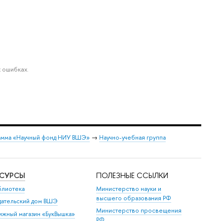
 ошибках.
мма «Научный фонд НИУ ВШЭ»
→
Научно-учебная группа
ЕСУРСЫ
ПОЛЕЗНЫЕ ССЫЛКИ
блиотека
Министерство науки и
высшего образования РФ
дательский дом ВШЭ
Министерство просвещения
ижный магазин «БукВышка»
РФ