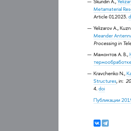
Skuridin A.,
Yeliza
Metamaterial Res
Article 012023.
d
Yelizarov A., Kuzn
Meander Antenna 
Processing in Te
Мамонтов А. В.,
термообработке
Kravchenko N.,
Ka
Structures
, in:
20
4.
doi
Публикации 2019