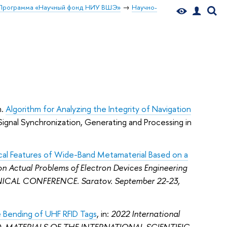
Программа «Научный фонд НИУ ВШЭ»
Научно-
n
.
Algorithm for Analyzing the Integrity of Navigation
Signal Synchronization, Generating and Processing in
cal Features of Wide-Band Metamaterial Based on a
n Actual Problems of Electron Devices Engineering
ICAL CONFERENCE. Saratov. September 22-23,
e Bending of UHF RFID Tags
, in:
2022 International
022). MATERIALS OF THE INTERNATIONAL SCIENTIFIC