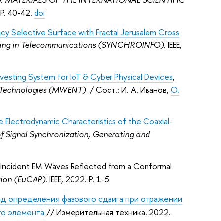
. P. 40-42.
doi
ncy Selective Surface with Fractal Jerusalem Cross
essing in Telecommunications (SYNCHROINFO)
. IEEE,
vesting System for IoT & Cyber Physical Devices
,
g Technologies (MWENT)
/ Сост.: И. А. Иванов,
O.
he Electrodynamic Characteristics of the Coaxial-
f Signal Synchronization, Generating and
lly Incident EM Waves Reflected from a Conformal
tion (EuCAP)
. IEEE, 2022. P. 1-5.
д определения фазового сдвига при отражении
го элемента
// Измерительная техника. 2022.