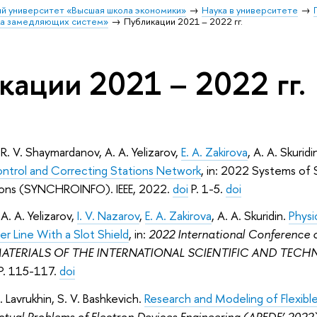
й университет «Высшая школа экономики»
Наука в университете
ка замедляющих систем»
Публикации 2021 – 2022 гг.
кации 2021 – 2022 гг.
,
R. V. Shaymardanov
,
A. A. Yelizarov
,
E. A. Zakirova
,
A. A. Skuridi
ontrol and Correcting Stations Network
, in: 2022 Systems of 
ons (SYNCHROINFO). IEEE, 2022.
doi
P. 1-5.
doi
A. A. Yelizarov,
I. V. Nazarov
,
E. A. Zakirova
, A. A. Skuridin.
Physi
r Line With a Slot Shield
, in:
2022 International Conference o
 MATERIALS OF THE INTERNATIONAL SCIENTIFIC AND TECHN
 P. 115-117.
doi
 R. Lavrukhin, S. V. Bashkevich.
Research and Modeling of Flexibl
ctual Problems of Electron Devices Engineering (APEDE’ 2