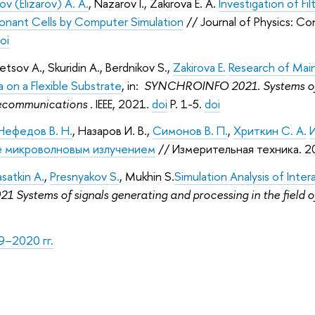
rov (Elizarov) A. A.
, Nazarov I., Zakirova E. A.
Investigation of F
onant Cells by Computer Simulation
// Journal of Physics: C
oi
etsov A., Skuridin A., Berdnikov S.,
Zakirova E.
Research of Main
on a Flexible Substrate
, in:
SYNCHROINFO 2021. Systems of 
lecommunications
. IEEE, 2021.
doi
P. 1-5.
doi
Нефедов В. Н.
, Назаров И. В.,
Симонов В. П.
,
Хриткин С. А.
 микроволновым излучением
// Измерительная техника. 20
satkin A.
,
Presnyakov S.
, Mukhin S.
Simulation Analysis of Int
21 Systems of signals generating and processing in the field
–2020 гг.