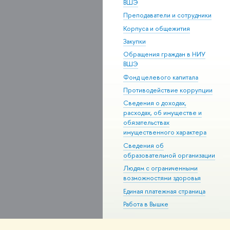
ВШЭ
Преподаватели и сотрудники
Корпуса и общежития
Закупки
Обращения граждан в НИУ
ВШЭ
Фонд целевого капитала
Противодействие коррупции
Сведения о доходах,
расходах, об имуществе и
обязательствах
имущественного характера
Сведения об
образовательной организации
Людям с ограниченными
возможностями здоровья
Единая платежная страница
Работа в Вышке