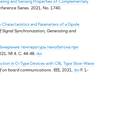
iltering and Sensing Properties of Complementary
onference Series. 2021. No. 1740.
 Characteristics and Parameters of a Dipole
Signal Synchronization, Generating and
Измерение температуры пенобетона при
21. № 4. С. 44-48.
doi
eraction in O-Type Devices with CRL Type Slow-Wave
 of on board communications
. IEEE, 2021.
doi
P. 1-