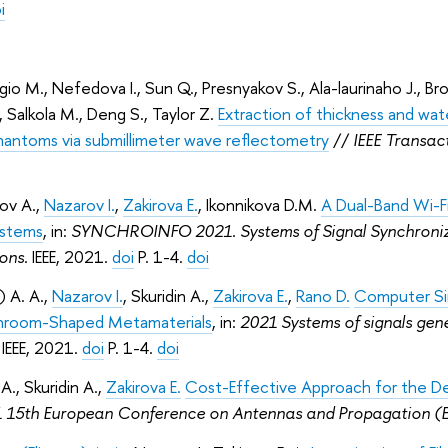
i
io M., Nefedova I., Sun Q., Presnyakov S., Ala-laurinaho J., B
, Salkola M., Deng S., Taylor Z.
Extraction of thickness and wat
hantoms via submillimeter wave reflectometry
//
IEEE Transac
rov A.
,
Nazarov I.
,
Zakirova E.
,
Ikonnikova D.M.
A Dual-Band Wi-Fi
ystems
, in:
SYNCHROINFO 2021. Systems of Signal Synchroniza
ons
. IEEE, 2021.
doi
P. 1-4.
doi
) A. A.
,
Nazarov I.
,
Skuridin A.
,
Zakirova E.
,
Rano D.
Computer Si
hroom-Shaped Metamaterials
, in:
2021 Systems of signals gene
. IEEE, 2021.
doi
P. 1-4.
doi
 A.
,
Skuridin A.
,
Zakirova E.
Cost-Effective Approach for the Det
 15th European Conference on Antennas and Propagation 