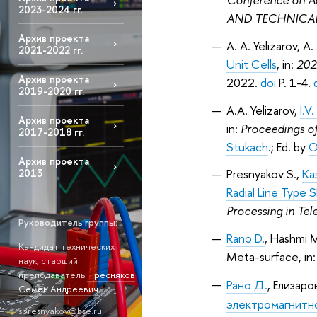
2023-2024 гг.
AND TECHNICAL 
Архив проекта
A. A. Yelizarov, A.
2021-2022 гг.
Unit Cells
, in:
202
Архив проекта
2022.
doi
P. 1-4.
2019-2020 гг.
A.A. Yelizarov,
I.V
Архив проекта
in:
Proceedings o
2017-2018 гг.
Stukach
.; Ed. by
O
Архив проекта
Presnyakov S.,
Ka
2013
Radial Line Type 
Processing in T
Руководитель группы:
Rano D.
, Hashmi M
Кандидат технических
Meta-surface, in
наук, старший
преподаватель
Пресняков
Рано Д.
, Елизаро
Семен Андреевич
электромагнитн
spresnyakov@hse.ru