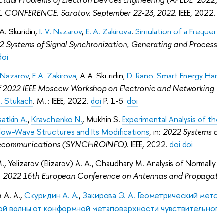
CONFERENCE. Saratov. September 22-23, 2022
. IEEE, 2022
 A. Skuridin,
I. V. Nazarov
,
E. A. Zakirova
.
Simulation of a Freque
2 Systems of Signal Synchronization, Generating and Proc
doi
. Nazarov
,
E.A. Zakirova
, A.A. Skuridin,
D. Rano
.
Smart Energy Har
f 2022 IEEE Moscow Workshop on Electronic and Networkin
. Stukach
. M. : IEEE, 2022.
doi
P. 1-5.
doi
satkin A.
,
Kravchenko N.
, Mukhin S.
Experimental Analysis of t
Slow-Wave Structures and Its Modifications
, in:
2022 Systems o
elecommunications (SYNCHROINFO)
. IEEE, 2022.
doi
doi
., Yelizarov (Elizarov) A. A., Chaudhary M. Analysis of Norma
:
2022 16th European Conference on Antennas and Propaga
в А. А.,
Скуридин А. А.
,
Закирова Э. А.
Геометрический мето
ой волны от конформной метаповерхности чувствительно