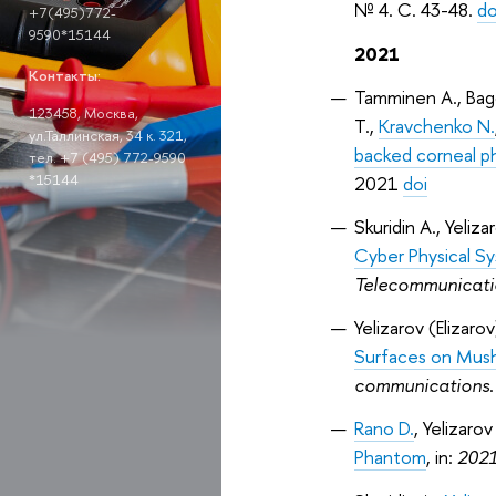
№ 4. С. 43-48.
do
+7(495)772-
9590*15144
2021
Контакты:
Tamminen A., Bagg
123458, Москва,
T.,
Kravchenko N.
ул.Таллинская, 34 к. 321,
backed corneal p
тел. +7 (495) 772-9590
*15144
2021
doi
Skuridin A.
,
Yeliza
Cyber Physical S
Telecommunicati
Yelizarov (Elizarov
Surfaces on Mus
communications
Rano D.
,
Yelizarov
Phantom
, in:
2021