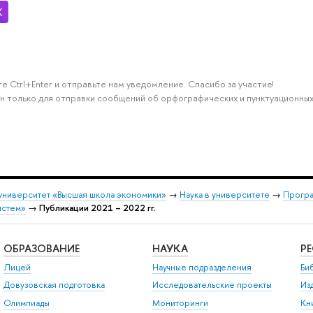
е Ctrl+Enter и отправьте нам уведомление. Спасибо за участие!
н только для отправки сообщений об орфографических и пунктуационных
университет «Высшая школа экономики»
→
Наука в университете
→
Програ
истем»
→
Публикации 2021 – 2022 гг.
ОБРАЗОВАНИЕ
НАУКА
Р
Лицей
Научные подразделения
Би
Довузовская подготовка
Исследовательские проекты
Из
Олимпиады
Мониторинги
Кн