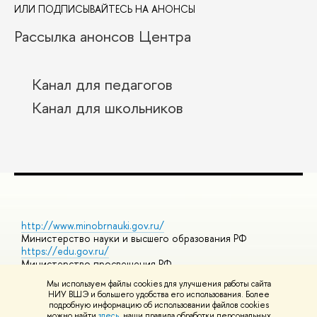
ИЛИ ПОДПИСЫВАЙТЕСЬ НА АНОНСЫ
Рассылка анонсов Центра
Канал для педагогов
Канал для школьников
http://www.minobrnauki.gov.ru/
Министерство науки и высшего образования РФ
https://edu.gov.ru/
Министерство просвещения РФ
https://elearning.hse.ru/mooc
Мы используем файлы cookies для улучшения работы сайта
Массовые открытые онлайн-курсы
НИУ ВШЭ и большего удобства его использования. Более
подробную информацию об использовании файлов cookies
можно найти
здесь
, наши правила обработки персональных