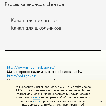
Рассылка анонсов Центра
Канал для педагогов
Канал для школьников
http://www.minobrnauki.gov.ru/
Министерство науки и высшего образования РФ
https://edu.gov.ru/
Министерство просвещения РФ
https://elearning.hse.ru/mooc
Мы используем файлы cookies для улучшения работы сайта
Массовые открытые онлайн-курсы
НИУ ВШЭ и большего удобства его использования. Более
подробную информацию об использовании файлов cookies
можно найти
здесь
, наши правила обработки персональных
данных –
здесь
. Продолжая пользоваться сайтом, вы
✖
© НИУ ВШЭ 1993–2026
Адреса и контакты
Условия
подтверждаете, что были проинформированы об