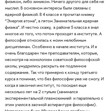
физиком, либо химиком. Ничего другого для себя не
мыслил. В основном интересы были связаны с
ядерной физикой. В 4 классе я прочитал книжку
“Энергия атома”, в пятом Занимательная ядерная
физика”. И честно скажу, в районе 5 класса я знал
многое из того, что потом проходят в институте. А
философия относилась к моим нелюбимым
дисциплинам. Особенно в начале института. И я
очень благодарен тем преподавателям, которые,
несмотря на монологизм советской философской
школы, умудрились раскрыть ее подлинное
содержание. Так что примерно к концу третьего
курса я понимал, что без философии уже не смогу. И
когда я закончил институт, то посидел еще
несколько лет на 2 стульях (занимался
эксперементальной плазмохимией и параллельно с
этим учился в заочной аспирантуре философии).
Направление было “Философские проблемы