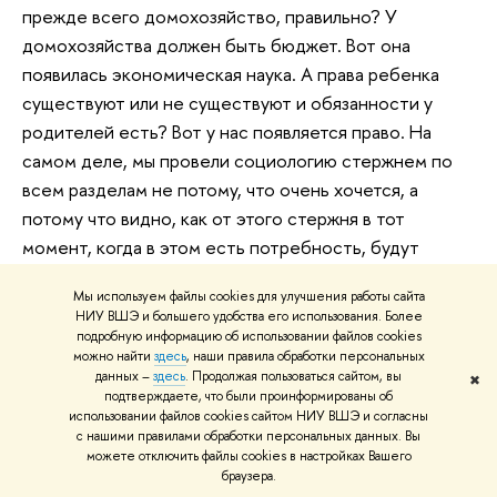
прежде всего домохозяйство, правильно? У
домохозяйства должен быть бюджет. Вот она
появилась экономическая наука. А права ребенка
существуют или не существуют и обязанности у
родителей есть? Вот у нас появляется право. На
самом деле, мы провели социологию стержнем по
всем разделам не потому, что очень хочется, а
потому что видно, как от этого стержня в тот
момент, когда в этом есть потребность, будут
отходить соответствующие проблемные области
Мы используем файлы cookies для улучшения работы сайта
обращения к другим наукам.
НИУ ВШЭ и большего удобства его использования. Более
подробную информацию об использовании файлов cookies
Что касается философии, у меня есть ощущение, я
можно найти
здесь
, наши правила обработки персональных
повторюсь, что это именно ощущение, что она
данных –
здесь
. Продолжая пользоваться сайтом, вы
✖
подтверждаете, что были проинформированы об
постепенно тает в обществознании. Хорошо это или
использовании файлов cookies сайтом НИУ ВШЭ и согласны
плохо я не знаю, но знаю, почему она тает. Тот
с нашими правилами обработки персональных данных. Вы
можете отключить файлы cookies в настройках Вашего
вариант ее присутствия, какой она имеет в
браузера.
сложившемся курсе обществознания является не