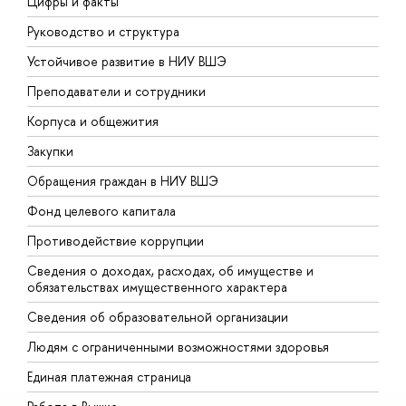
Цифры и факты
Л
Руководство и структура
Д
Устойчивое развитие в НИУ ВШЭ
О
Преподаватели и сотрудники
П
Корпуса и общежития
В
Закупки
П
Обращения граждан в НИУ ВШЭ
А
Фонд целевого капитала
Д
Противодействие коррупции
Ц
Сведения о доходах, расходах, об имуществе и
Б
обязательствах имущественного характера
О
Сведения об образовательной организации
О
Людям с ограниченными возможностями здоровья
Единая платежная страница