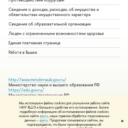
Сведения о доходах, расходах, об имуществе и
Б
обязательствах имущественного характера
О
Сведения об образовательной организации
О
Людям с ограниченными возможностями здоровья
Единая платежная страница
Работа в Вышке
http://www.minobrnauki.gov.ru/
Министерство науки и высшего образования РФ
https://edu.gov.ru/
Министерство просвещения РФ
https://elearning.hse.ru/mooc
Мы используем файлы cookies для улучшения работы сайта
Массовые открытые онлайн-курсы
НИУ ВШЭ и большего удобства его использования. Более
подробную информацию об использовании файлов cookies
можно найти
здесь
, наши правила обработки персональных
данных –
здесь
. Продолжая пользоваться сайтом, вы
✖
© НИУ ВШЭ 1993–2026
Адреса и контакты
Условия
подтверждаете, что были проинформированы об
использования материалов
Политика конфиденциальности
Карта