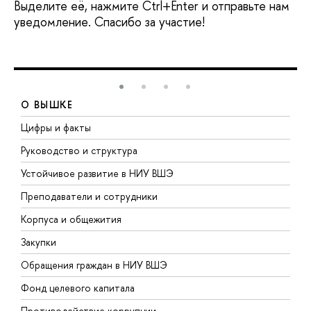
Выделите её, нажмите Ctrl+Enter и отправьте нам
уведомление. Спасибо за участие!
О ВЫШКЕ
Цифры и факты
Л
Руководство и структура
Д
Устойчивое развитие в НИУ ВШЭ
О
Преподаватели и сотрудники
П
Корпуса и общежития
В
Закупки
П
Обращения граждан в НИУ ВШЭ
А
Фонд целевого капитала
Д
Противодействие коррупции
Ц