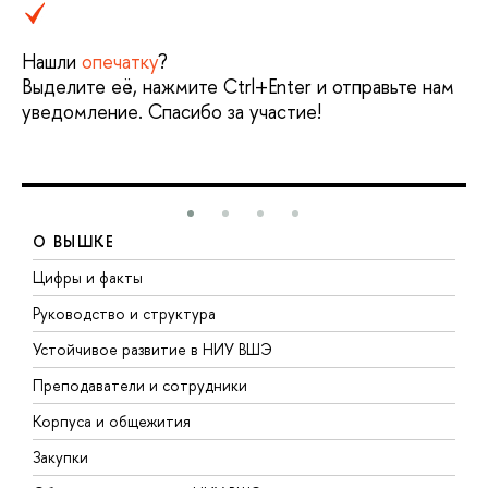
Нашли
опечатку
?
Выделите её, нажмите Ctrl+Enter и отправьте нам
уведомление. Спасибо за участие!
О ВЫШКЕ
Цифры и факты
Л
Руководство и структура
Д
Устойчивое развитие в НИУ ВШЭ
О
Преподаватели и сотрудники
П
Корпуса и общежития
В
Закупки
П