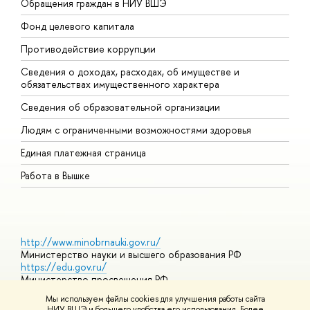
Обращения граждан в НИУ ВШЭ
А
Фонд целевого капитала
Д
Противодействие коррупции
Ц
Сведения о доходах, расходах, об имуществе и
Б
обязательствах имущественного характера
О
Сведения об образовательной организации
О
Людям с ограниченными возможностями здоровья
Единая платежная страница
Работа в Вышке
http://www.minobrnauki.gov.ru/
Министерство науки и высшего образования РФ
https://edu.gov.ru/
Министерство просвещения РФ
https://elearning.hse.ru/mooc
Мы используем файлы cookies для улучшения работы сайта
Массовые открытые онлайн-курсы
НИУ ВШЭ и большего удобства его использования. Более