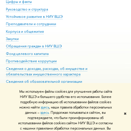
Цифры и факты
Ли
Руководство и структура
Дов
Устойчивое развитие в НИУ ВШЭ
Ол
Преподаватели и сотрудники
При
Корпуса и общежития
Вы
Закупки
При
Обращения граждан в НИУ ВШЭ
Ас
Фонд целевого капитала
До
Противодействие коррупции
Цен
Сведения о доходах, расходах, об имуществе и
Би
обязательствах имущественного характера
Об
Сведения об образовательной организации
Обр
Людям с ограниченными возможностями здоровья
Мы используем файлы cookies для улучшения работы сайта
Единая платежная страница
НИУ ВШЭ и большего удобства его использования. Более
подробную информацию об использовании файлов cookies
Работа в Вышке
можно найти
здесь
, наши правила обработки персональных
данных –
здесь
. Продолжая пользоваться сайтом, вы
✖
Редактору
подтверждаете, что были проинформированы об
© НИУ ВШЭ 1993–2026
Адреса и контакты
Условия использования
использовании файлов cookies сайтом НИУ ВШЭ и согласны
с нашими правилами обработки персональных данных. Вы
материалов
Политика конфиденциальности
Карта сайта