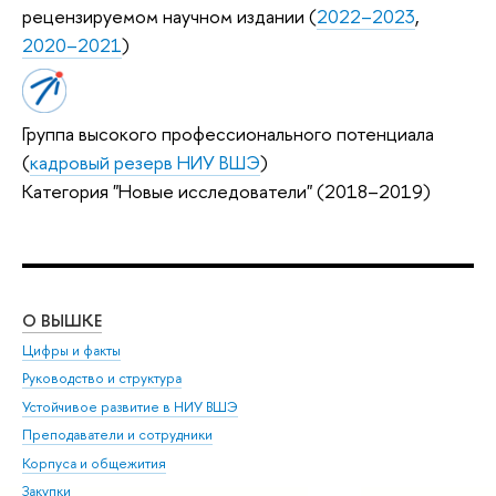
рецензируемом научном издании (
2022–2023
,
2020–2021
)
Группа высокого профессионального потенциала
(
кадровый резерв НИУ ВШЭ
)
Категория "Новые исследователи" (2018–2019)
О ВЫШКЕ
ОБ
Цифры и факты
Ли
Руководство и структура
Дов
Устойчивое развитие в НИУ ВШЭ
Ол
Преподаватели и сотрудники
При
Корпуса и общежития
Вы
Закупки
При