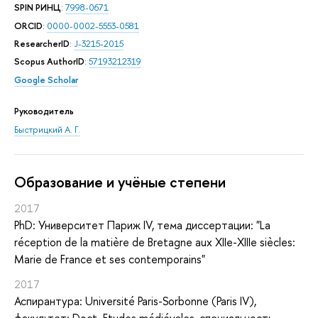
SPIN РИНЦ
:
7998-0671
ORCID
:
0000-0002-5553-0581
ResearcherID
:
J-3215-2015
Scopus AuthorID
:
57193212319
Google Scholar
Руководитель
Быстрицкий А. Г.
Oбразование и учёные степени
2017
PhD: Университет Париж IV, тема диссертации: "La
réception de la matière de Bretagne aux XIIe-XIIIe siècles:
Marie de France et ses contemporains"
2017
Аспирантура: Université Paris-Sorbonne (Paris IV),