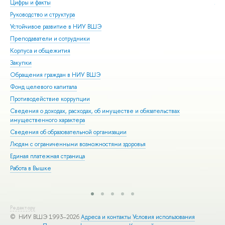
Цифры и факты
Ли
Руководство и структура
Дов
Устойчивое развитие в НИУ ВШЭ
Ол
Преподаватели и сотрудники
При
Корпуса и общежития
Вы
Закупки
При
Обращения граждан в НИУ ВШЭ
Асп
Фонд целевого капитала
Доп
Противодействие коррупции
Цен
Сведения о доходах, расходах, об имуществе и обязательствах
Биз
имущественного характера
Обр
Сведения об образовательной организации
Обр
Людям с ограниченными возможностями здоровья
Единая платежная страница
Работа в Вышке
Редактору
© НИУ ВШЭ 1993–2026
Адреса и контакты
Условия использования