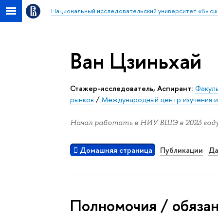
Национальный исследовательский университет «Высш
Ван Цзиньхай
стажер-исследователь, Аспирант:
Факуль
рынков
/
Международный центр изучения и
Начал работать в НИУ ВШЭ в 2023 году
Домашняя страница
Публикации
Да
Полномочия / обяза