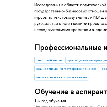
Исследования в области политической
государственно-бизнесовых отношений
курсов по текстовому анализу и NLP дл
руководство студенческими проектами;
исследовательских проектах и академ
Профессиональные 
текстовый анализ
производство информации 
взаимоотношения государства и бизнеса
сра
вычислительные социальные науки
Обучение в аспиран
1-й год обучения
Утвержденная тема диссертации: Поли