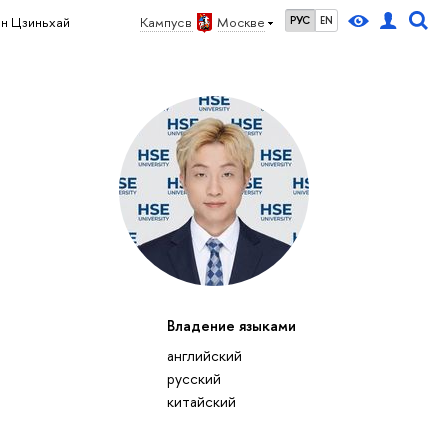
ан Цзиньхай
Кампус в
Москве
РУС
EN
Владение языками
английский
русский
китайский