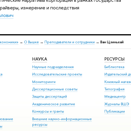
драйверы, измерение и последствия
влович
экономики»
→
О Вышке
→
Преподаватели и сотрудники
→
Ван Цзиньхай
НАУКА
РЕСУРСЫ
Научные подразделения
Библиотека
ка
Исследовательские проекты
Издательский 
Мониторинги
Книжный магаз
Диссертационные советы
Типография
Защиты диссертаций
Медиацентр
Академическое развитие
Журналы ВШЭ
Конкурсы и гранты
Публикации
зование
Внешние научно-информационные
ресурсы
ры