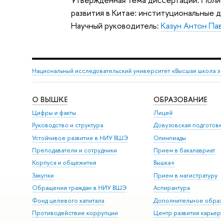
развития в Китае: институциональные 
Научный руководитель:
Казун Антон Па
Национальный исследовательский университет «Высшая школа 
О ВЫШКЕ
ОБРАЗОВАНИЕ
Цифры и факты
Лицей
Руководство и структура
Довузовская подготов
Устойчивое развитие в НИУ ВШЭ
Олимпиады
Преподаватели и сотрудники
Прием в бакалавриат
Корпуса и общежития
Вышка+
Закупки
Прием в магистратуру
Обращения граждан в НИУ ВШЭ
Аспирантура
Фонд целевого капитала
Дополнительное обра
Противодействие коррупции
Центр развития карье