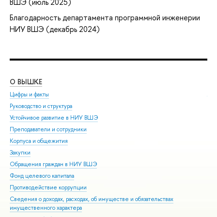
ВШЭ (июль 2025)
Благодарность департамента программной инженерии
НИУ ВШЭ (декабрь 2024)
О ВЫШКЕ
ОБ
Цифры и факты
Ли
Руководство и структура
Дов
Устойчивое развитие в НИУ ВШЭ
Ол
Преподаватели и сотрудники
При
Корпуса и общежития
Вы
Закупки
При
Обращения граждан в НИУ ВШЭ
Асп
Фонд целевого капитала
Доп
Противодействие коррупции
Цен
Сведения о доходах, расходах, об имуществе и обязательствах
Биз
имущественного характера
Обр