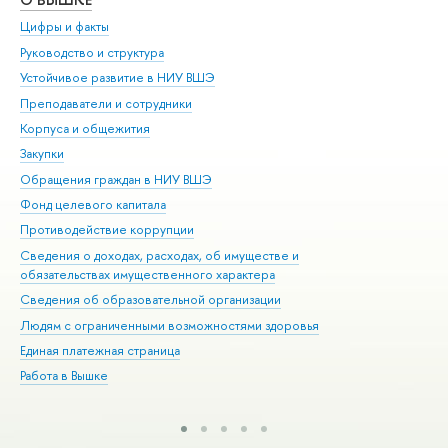
Цифры и факты
Ли
Руководство и структура
Дов
Устойчивое развитие в НИУ ВШЭ
Ол
Преподаватели и сотрудники
При
Корпуса и общежития
Вы
Закупки
При
Обращения граждан в НИУ ВШЭ
Ас
Фонд целевого капитала
До
Противодействие коррупции
Цен
Сведения о доходах, расходах, об имуществе и
Би
обязательствах имущественного характера
Об
Сведения об образовательной организации
Обр
Людям с ограниченными возможностями здоровья
Единая платежная страница
Работа в Вышке