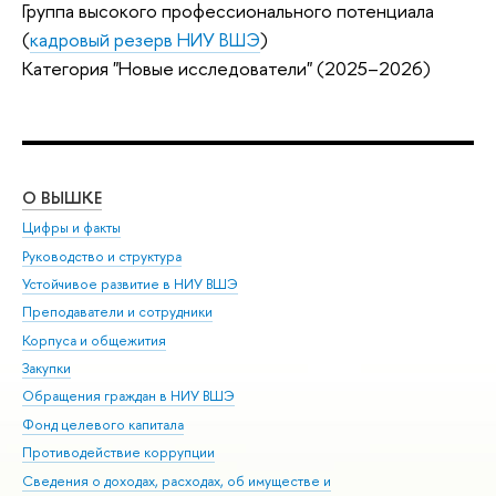
Группа высокого профессионального потенциала
(
кадровый резерв НИУ ВШЭ
)
Категория "Новые исследователи" (2025–2026)
О ВЫШКЕ
ОБ
Цифры и факты
Ли
Руководство и структура
Дов
Устойчивое развитие в НИУ ВШЭ
Ол
Преподаватели и сотрудники
При
Корпуса и общежития
Вы
Закупки
При
Обращения граждан в НИУ ВШЭ
Ас
Фонд целевого капитала
До
Противодействие коррупции
Цен
Сведения о доходах, расходах, об имуществе и
Би