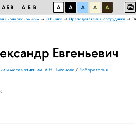
АБB
АБB
А
А
А
А
А
ая школа экономики»
О Вышке
Преподаватели и сотрудники
П
ександр Евгеньевич
ки и математики им. А.Н. Тихонова
/
Лаборатория
.