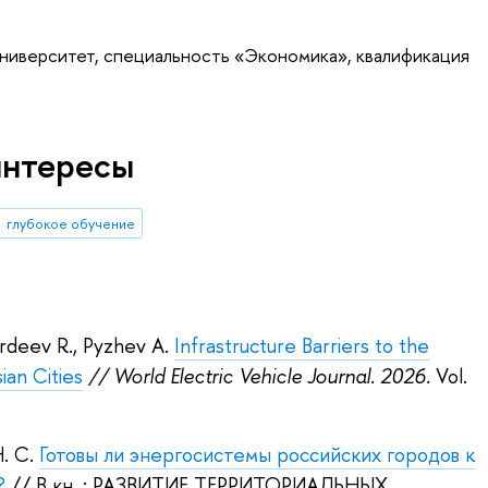
университет, специальность «Экономика», квалификация
интересы
глубокое обучение
rdeev R.
,
Pyzhev A.
Infrastructure Barriers to the
sian Cities
// World Electric Vehicle Journal. 2026.
Vol.
. С.
Готовы ли энергосистемы российских городов к
?
// В кн. : РАЗВИТИЕ ТЕРРИТОРИАЛЬНЫХ