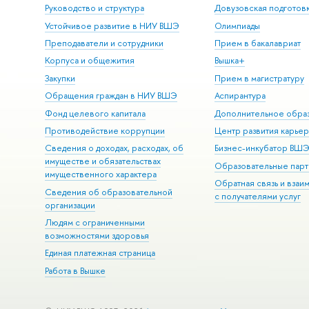
Руководство и структура
Довузовская подготов
Устойчивое развитие в НИУ ВШЭ
Олимпиады
Преподаватели и сотрудники
Прием в бакалавриат
Корпуса и общежития
Вышка+
Закупки
Прием в магистратуру
Обращения граждан в НИУ ВШЭ
Аспирантура
Фонд целевого капитала
Дополнительное обра
Противодействие коррупции
Центр развития карье
Сведения о доходах, расходах, об
Бизнес-инкубатор ВШ
имуществе и обязательствах
Образовательные парт
имущественного характера
Обратная связь и взаи
Сведения об образовательной
с получателями услуг
организации
Людям с ограниченными
возможностями здоровья
Единая платежная страница
Работа в Вышке