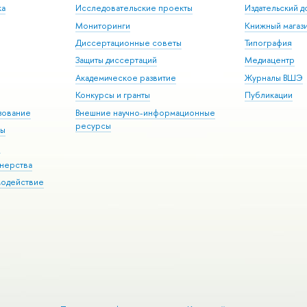
ка
Исследовательские проекты
Издательский 
Мониторинги
Книжный магаз
Диссертационные советы
Типография
Защиты диссертаций
Медиацентр
Академическое развитие
Журналы ВШЭ
Конкурсы и гранты
Публикации
зование
Внешние научно-информационные
ресурсы
ры
Э
нерства
модействие