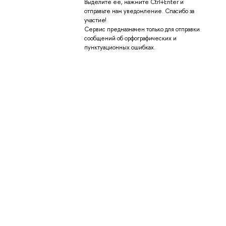
Выделите её, нажмите Ctrl+Enter и
отправьте нам уведомление. Спасибо за
участие!
Сервис предназначен только для отправки
сообщений об орфографических и
пунктуационных ошибках.