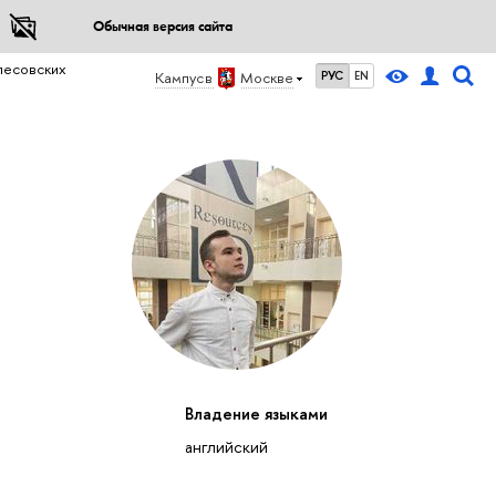
Обычная версия сайта
лесовских
Кампус в
Москве
РУС
EN
Владение языками
английский