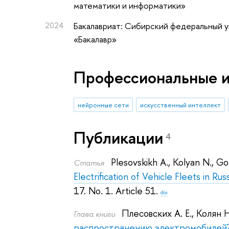
математики и информатики»
2024
Бакалавриат: Сибирский федеральный 
«Бакалавр»
Профессиональные 
нейронные сети
искусственный интеллект
Публикации
4
Plesovskikh A.
,
Kolyan N.
,
Go
Статья
Electrification of Vehicle Fleets in Rus
17. No. 1. Article 51.
doi
Плесовских А. Е.
,
Колян Н
Глава книги
распространению электромобилей