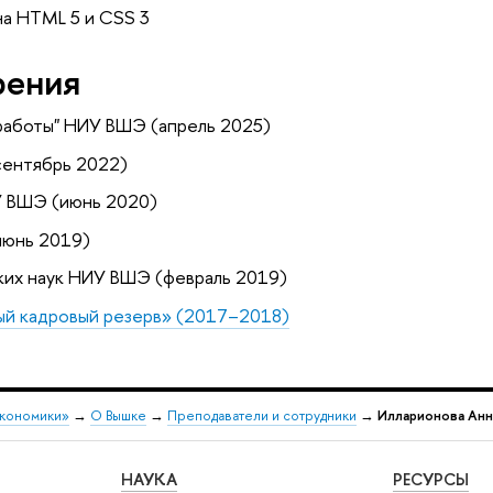
на HTML 5 и СSS 3
рения
 работы" НИУ ВШЭ (апрель 2025)
сентябрь 2022)
У ВШЭ (июнь 2020)
июнь 2019)
ких наук НИУ ВШЭ (февраль 2019)
ый кадровый резерв» (2017–2018)
экономики»
→
О Вышке
→
Преподаватели и сотрудники
→
Илларионова Анн
НАУКА
РЕСУРСЫ