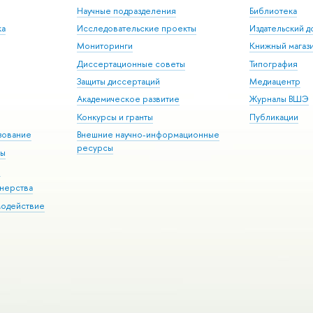
Научные подразделения
Библиотека
ка
Исследовательские проекты
Издательский 
Мониторинги
Книжный магаз
Диссертационные советы
Типография
Защиты диссертаций
Медиацентр
Академическое развитие
Журналы ВШЭ
Конкурсы и гранты
Публикации
зование
Внешние научно-информационные
ресурсы
ры
Э
нерства
модействие