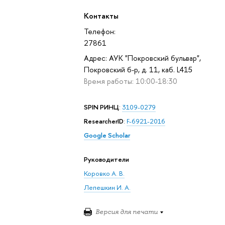
Контакты
Телефон:
27861
Адрес: АУК "Покровский бульвар",
Покровский б-р, д. 11, каб. L415
Время работы: 10:00-18:30
SPIN РИНЦ
:
3109-0279
ResearcherID
:
F-6921-2016
Google Scholar
Руководители
Коровко А. В.
Лепешкин И. А.
Версия для печати