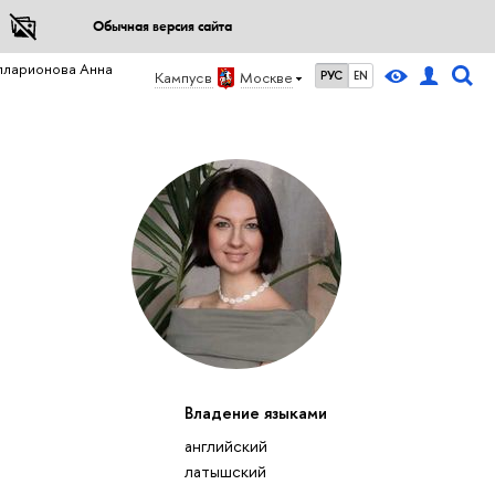
Обычная версия сайта
лларионова Анна
Кампус в
Москве
РУС
EN
Владение языками
английский
латышский