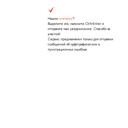
Нашли
опечатку
?
Выделите её, нажмите Ctrl+Enter и
отправьте нам уведомление. Спасибо за
участие!
Сервис предназначен только для отправки
сообщений об орфографических и
пунктуационных ошибках.