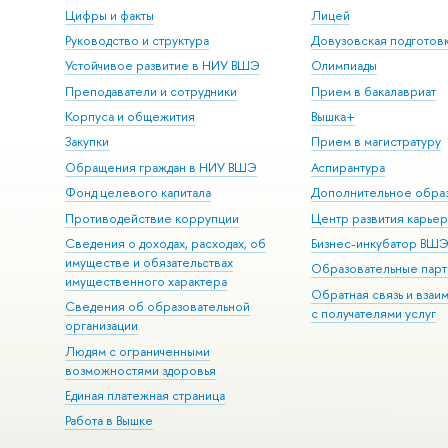
Цифры и факты
Лицей
Руководство и структура
Довузовская подготов
Устойчивое развитие в НИУ ВШЭ
Олимпиады
Преподаватели и сотрудники
Прием в бакалавриат
Корпуса и общежития
Вышка+
Закупки
Прием в магистратуру
Обращения граждан в НИУ ВШЭ
Аспирантура
Фонд целевого капитала
Дополнительное обра
Противодействие коррупции
Центр развития карье
Сведения о доходах, расходах, об
Бизнес-инкубатор ВШ
имуществе и обязательствах
Образовательные парт
имущественного характера
Обратная связь и взаи
Сведения об образовательной
с получателями услуг
организации
Людям с ограниченными
возможностями здоровья
Единая платежная страница
Работа в Вышке