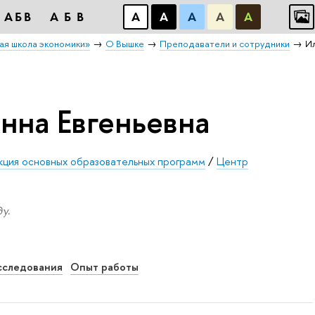
АБB
АБB
А
А
А
А
А
ая школа экономики»
О Вышке
Преподаватели и сотрудники
И
нна Евгеньевна
ция основных образовательных программ
/
Центр
й
у.
сследования
Опыт работы