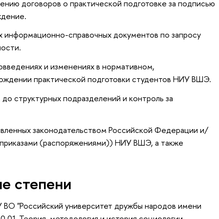
чению договоров о практической подготовке за подписью
ждение.
их информационно-справочных документов по запросу
ности.
введениях и изменениях в нормативном,
ождении практической подготовки студентов НИУ ВШЭ.
до структурных подразделений и контроль за
овленных законодательством Российской Федерации и/
(приказами (распоряжениями)) НИУ ВШЭ, а также
ые степени
У ВО "Российский университет дружбы народов имени
0.01 Теория, методология и история социологии