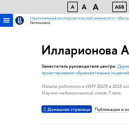
A
A
A
АБB
Национальный исследовательский университет «Высш
Евгеньевна
Илларионова А
Заместитель руководителя центра:
Дирек
проектирования образовательных моделе
Начала работать в НИУ ВШЭ в 2015 год
Научно-педагогический стаж: 7 лет.
Домашняя страница
Публикации и и