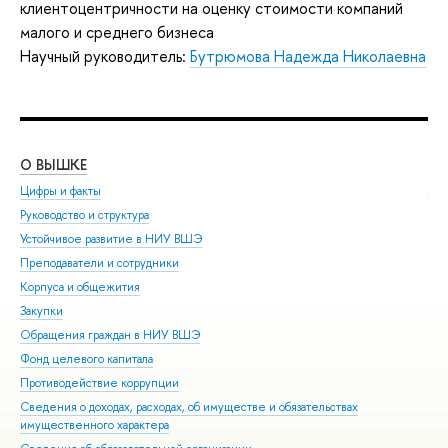
клиентоцентричности на оценку стоимости компаний
малого и среднего бизнеса
Научный руководитель:
Бутрюмова Надежда Николаевна
О ВЫШКЕ
ОБ
Цифры и факты
Ли
Руководство и структура
Дов
Устойчивое развитие в НИУ ВШЭ
Ол
Преподаватели и сотрудники
При
Корпуса и общежития
Вы
Закупки
При
Обращения граждан в НИУ ВШЭ
Асп
Фонд целевого капитала
Доп
Противодействие коррупции
Цен
Сведения о доходах, расходах, об имуществе и обязательствах
Биз
имущественного характера
Обр