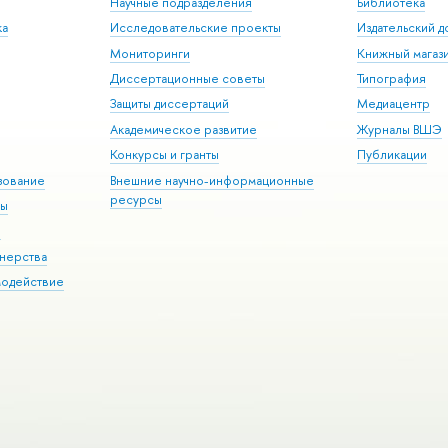
Научные подразделения
Библиотека
ка
Исследовательские проекты
Издательский 
Мониторинги
Книжный магаз
Диссертационные советы
Типография
Защиты диссертаций
Медиацентр
Академическое развитие
Журналы ВШЭ
Конкурсы и гранты
Публикации
зование
Внешние научно-информационные
ресурсы
ры
Э
нерства
модействие