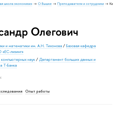
ая школа экономики»
О Вышке
Преподаватели и сотрудники
К
сандр Олегович
ки и математики им. А.Н. Тихонова
/
Базовая кафедра
 «ЕС-лизинг»
 компьютерных наук
/
Департамент больших данных и
а Т-Банка
.
сследования
Опыт работы