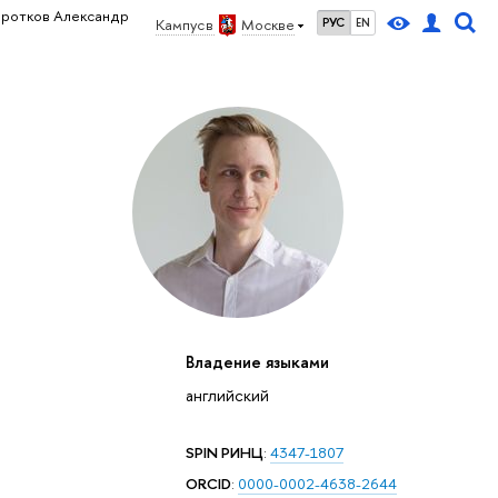
оротков Александр
Кампус в
Москве
РУС
EN
Владение языками
английский
SPIN РИНЦ
:
4347-1807
ORCID
:
0000-0002-4638-2644