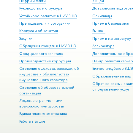
Цифры и факты
Лицей
Руководство и структура
Довузовская подготов
Устойчивое развитие в НИУ ВШЭ
Олимпиады
Преподаватели и сотрудники
Прием в бакалавриат
Корпуса и общежития
Вышка+
Закупки
Прием в магистратуру
Обращения граждан в НИУ ВШЭ
Аспирантура
Фонд целевого капитала
Дополнительное обра
Противодействие коррупции
Центр развития карье
Сведения о доходах, расходах, об
Бизнес-инкубатор ВШ
имуществе и обязательствах
Образовательные парт
имущественного характера
Обратная связь и взаи
Сведения об образовательной
с получателями услуг
организации
Людям с ограниченными
возможностями здоровья
Единая платежная страница
Работа в Вышке