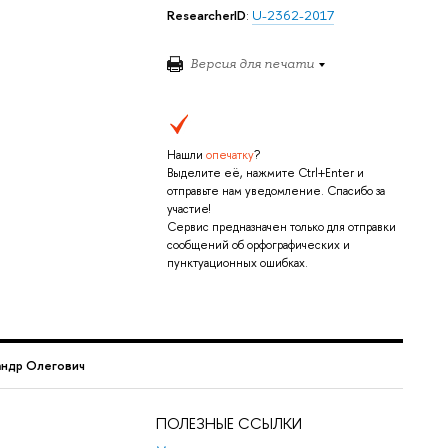
ResearcherID
:
U-2362-2017
Версия для печати
Нашли
опечатку
?
Выделите её, нажмите Ctrl+Enter и
отправьте нам уведомление. Спасибо за
участие!
Сервис предназначен только для отправки
сообщений об орфографических и
пунктуационных ошибках.
андр Олегович
ПОЛЕЗНЫЕ ССЫЛКИ