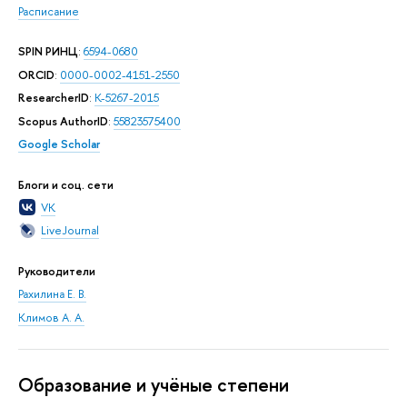
Расписание
SPIN РИНЦ
:
6594-0680
ORCID
:
0000-0002-4151-2550
ResearcherID
:
K-5267-2015
Scopus AuthorID
:
55823575400
Google Scholar
Блоги и соц. сети
VK
LiveJournal
Руководители
Рахилина Е. В.
Климов А. А.
Oбразование и учёные степени