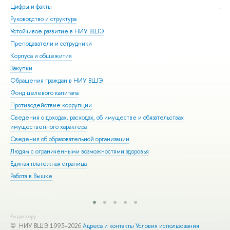
Цифры и факты
Ли
Руководство и структура
Дов
Устойчивое развитие в НИУ ВШЭ
Ол
Преподаватели и сотрудники
При
Корпуса и общежития
Вы
Закупки
При
Обращения граждан в НИУ ВШЭ
Асп
Фонд целевого капитала
Доп
Противодействие коррупции
Цен
Сведения о доходах, расходах, об имуществе и обязательствах
Биз
имущественного характера
Обр
Сведения об образовательной организации
Обр
Людям с ограниченными возможностями здоровья
Единая платежная страница
Работа в Вышке
Редактору
© НИУ ВШЭ 1993–2026
Адреса и контакты
Условия использования