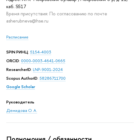
каб. S517
Время присутствия: По согласованию по почте
asherubneva@hse.ru
Расписание
SPIN РИНЦ
:
5154-4003
ORCID
:
0000-0003-4641-0665
ResearcherID
:
LNP-9001-2024
Scopus AuthorID
:
58286711700
Google Scholar
Руководитель
Демидова О. А.
Полномочия / обязанности