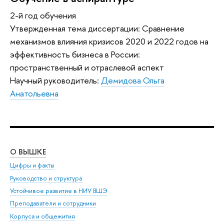
2-й год обучения
Утвержденная тема диссертации: Сравнение
механизмов влияния кризисов 2020 и 2022 годов на
эффективность бизнеса в России:
пространственный и отраслевой аспект
Научный руководитель:
Демидова Ольга
Анатольевна
О ВЫШКЕ
ОБ
Цифры и факты
Ли
Руководство и структура
Дов
Устойчивое развитие в НИУ ВШЭ
Ол
Преподаватели и сотрудники
При
Корпуса и общежития
Вы