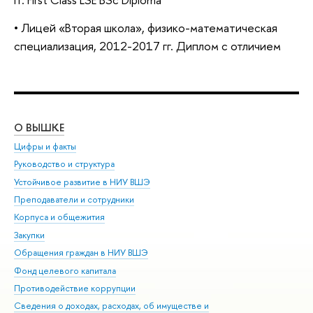
•
Лицей «Вторая школа», физико-математическая
специализация, 2012-2017 гг. Диплом с отличием
О ВЫШКЕ
ОБ
Цифры и факты
Ли
Руководство и структура
Дов
Устойчивое развитие в НИУ ВШЭ
Ол
Преподаватели и сотрудники
При
Корпуса и общежития
Вы
Закупки
При
Обращения граждан в НИУ ВШЭ
Ас
Фонд целевого капитала
До
Противодействие коррупции
Цен
Сведения о доходах, расходах, об имуществе и
Би