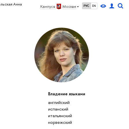
льская Анна
Кампус в
Москве
РУС
EN
Владение языками
английский
испанский
итальянский
норвежский