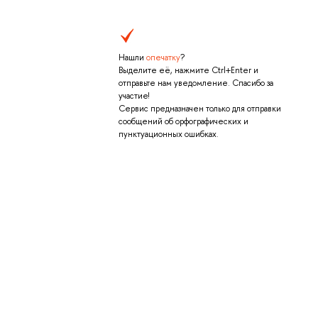
Нашли
опечатку
?
Выделите её, нажмите Ctrl+Enter и
отправьте нам уведомление. Спасибо за
участие!
Сервис предназначен только для отправки
сообщений об орфографических и
пунктуационных ошибках.