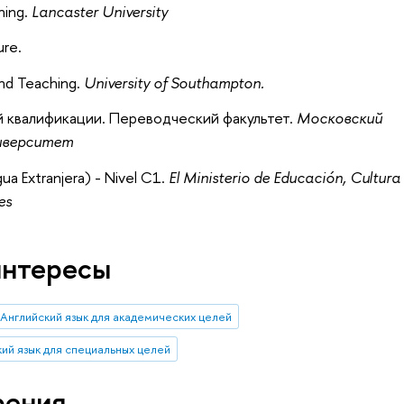
hing.
Lancaster University
ure.
nd Teaching.
University of Southampton.
 квалификации. Переводческий факультет.
Московский
ниверситет
a Extranjera) - Nivel C1.
El Ministerio de Educación, Cultura
es
интересы
Английский язык для академических целей
кий язык для специальных целей
рения