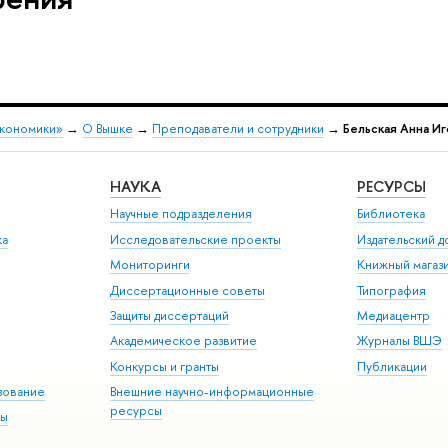
экономики»
→
О Вышке
→
Преподаватели и сотрудники
→
Бельская Анна И
НАУКА
РЕСУРСЫ
Научные подразделения
Библиотека
ка
Исследовательские проекты
Издательский 
Мониторинги
Книжный магаз
Диссертационные советы
Типография
Защиты диссертаций
Медиацентр
Академическое развитие
Журналы ВШЭ
Конкурсы и гранты
Публикации
зование
Внешние научно-информационные
ресурсы
ры
Э