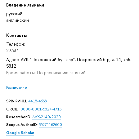
Владение языками
русский
английский
Контакты
Телефон:
27334
Адрес: АУК "Покровский бульвар", Покровский б-р, д. 11, каб.
S812
Время работы: По расписанию занятий
Расписание
SPIN РИНЦ
:
4418-4668
ORCID
:
0000-0001-5827-4715
ResearcherID
:
AAX-2140-2020
Scopus AuthorID
:
56971162600
Google Scholar