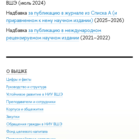
ВШЭ (июль 2024)
Надбавка
за публикацию в журнале из Списка А (и
приравненном к нему научном издании)
(2025–2026)
Надбавка
за публикацию в международном
рецензируемом научном издании
(2021–2022)
О ВЫШКЕ
ОБ
Цифры и факты
Ли
Руководство и структура
Дов
Устойчивое развитие в НИУ ВШЭ
Ол
Преподаватели и сотрудники
При
Корпуса и общежития
Вы
Закупки
При
Обращения граждан в НИУ ВШЭ
Асп
Фонд целевого капитала
Доп