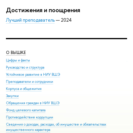
Достижения и поощрения
Лучший преподаватель
— 2024
О ВЫШКЕ
ОБ
Цифры и факты
Ли
Руководство и структура
Дов
Устойчивое развитие в НИУ ВШЭ
Ол
Преподаватели и сотрудники
При
Корпуса и общежития
Вы
Закупки
При
Обращения граждан в НИУ ВШЭ
Асп
Фонд целевого капитала
Доп
Противодействие коррупции
Цен
Сведения о доходах, расходах, об имуществе и обязательствах
Биз
имущественного характера
Обр