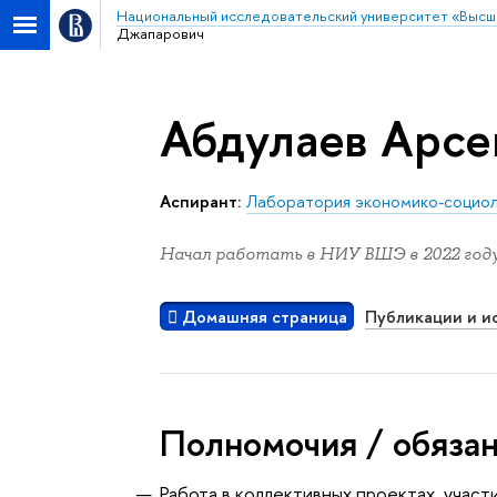
Национальный исследовательский университет «Высш
Джапарович
Абдулаев Арс
Аспирант:
Лаборатория экономико-социол
Начал работать в НИУ ВШЭ в 2022 году
Домашняя страница
Публикации и и
Полномочия / обяза
Работа в коллективных проектах, участ