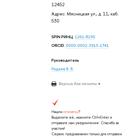
12452
Адрес: Мясницкая ул., д. 11, каб.
530
SPIN РИНЦ
:
1261-8190
ORCID
:
0000-0002-3915-1741
Руководитель
Радаев В. В.
Версия для печати
Нашли
опечатку
?
Выделите её, нажмите Ctrl+Enter и
отправьте нам уведомление. Спасибо за
участие!
Сервис предназначен только для отправки