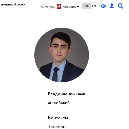
бдулаев Арсен
Кампус в
Москве
РУС
EN
Владение языками
английский
Контакты
Телефон: