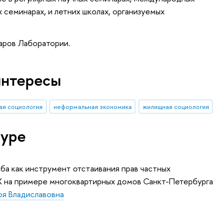
семинарах, и летних школах, организуемых
аров Лаборатории.
интересы
ая социология
неформальная экономика
жилищная социология
туре
а как инструмент отстаивания прав частных
 на примере многоквартирных домов Санкт-Петербурга
оя Владиславовна