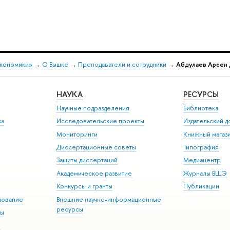
экономики»
→
О Вышке
→
Преподаватели и сотрудники
→
Абдулаев Арсен
НАУКА
РЕСУРСЫ
Научные подразделения
Библиотека
ка
Исследовательские проекты
Издательский 
Мониторинги
Книжный магаз
Диссертационные советы
Типография
Защиты диссертаций
Медиацентр
Академическое развитие
Журналы ВШЭ
Конкурсы и гранты
Публикации
зование
Внешние научно-информационные
ресурсы
ры
Э