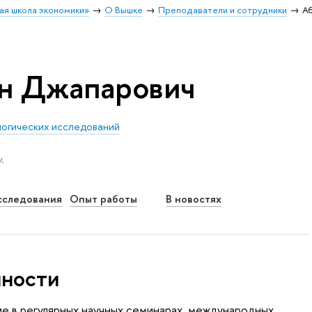
ая школа экономики»
О Вышке
Преподаватели и сотрудники
А
ен Джапарович
огических исследований
.
сследования
Опыт работы
В новостях
нности
ие в регулярных научных семинарах, международных