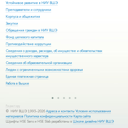
Устойчивое развитие в НИУ ВШЭ
Ол
Преподаватели и сотрудники
При
Корпуса и общежития
Вы
Закупки
При
Обращения граждан в НИУ ВШЭ
Асп
Фонд целевого капитала
Доп
Противодействие коррупции
Цен
Сведения о доходах, расходах, об имуществе и обязательствах
Биз
имущественного характера
Обр
Сведения об образовательной организации
Обр
Людям с ограниченными возможностями здоровья
Единая платежная страница
Работа в Вышке
Редактору
© НИУ ВШЭ 1993–2026
Адреса и контакты
Условия использования
материалов
Политика конфиденциальности
Карта сайта
Шрифты HSE Sans и HSE Slab разработаны в
Школе дизайна НИУ ВШЭ