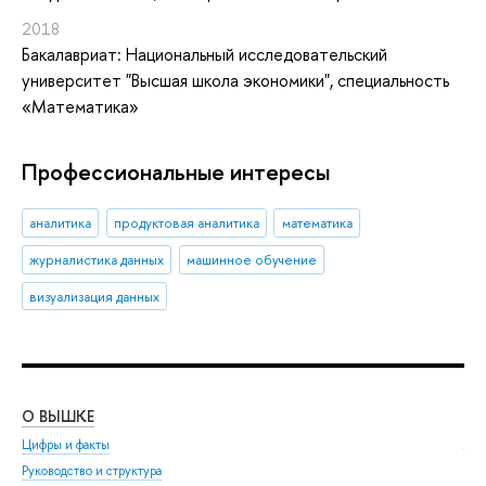
2018
Бакалавриат: Национальный исследовательский
университет "Высшая школа экономики", специальность
«Математика»
Профессиональные интересы
аналитика
продуктовая аналитика
математика
журналистика данных
машинное обучение
визуализация данных
О ВЫШКЕ
ОБ
Цифры и факты
Ли
Руководство и структура
Дов