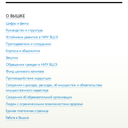
О ВЫШКЕ
ОБ
Цифры и факты
Ли
Руководство и структура
Дов
Устойчивое развитие в НИУ ВШЭ
Ол
Преподаватели и сотрудники
При
Корпуса и общежития
Вы
Закупки
При
Обращения граждан в НИУ ВШЭ
Асп
Фонд целевого капитала
Доп
Противодействие коррупции
Цен
Сведения о доходах, расходах, об имуществе и обязательствах
Биз
имущественного характера
Обр
Сведения об образовательной организации
Обр
Людям с ограниченными возможностями здоровья
Единая платежная страница
Работа в Вышке