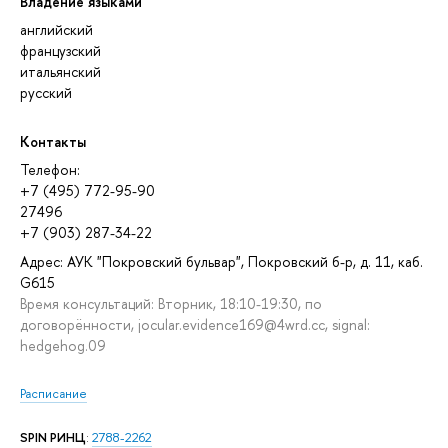
Владение языками
английский
французский
итальянский
русский
Контакты
Телефон:
+7 (495) 772-95-90
27496
+7 (903) 287-34-22
Адрес: АУК "Покровский бульвар", Покровский б-р, д. 11, каб.
G615
Время консультаций: Вторник, 18:10-19:30, по
договорённости, jocular.evidence169@4wrd.cc, signal:
hedgehog.09
Расписание
SPIN РИНЦ
:
2788-2262