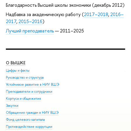
Благодарность Высшей школы экономики (декабрь 2012)
Надбавка за академическую работу (
2017–2018
,
2016–
2017
,
2015–2016
)
Лучший преподаватель
— 2011–2025
О ВЫШКЕ
ОБ
Цифры и факты
Ли
Руководство и структура
Дов
Устойчивое развитие в НИУ ВШЭ
Ол
Преподаватели и сотрудники
При
Корпуса и общежития
Вы
Закупки
При
Обращения граждан в НИУ ВШЭ
Асп
Фонд целевого капитала
Доп
Противодействие коррупции
Цен