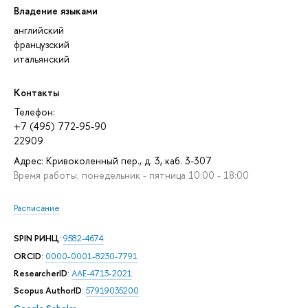
Владение языками
английский
французский
итальянский
Контакты
Телефон:
+7 (495) 772-95-90
22909
Адрес: Кривоколенный пер., д. 3, каб. 3-307
Время работы: понедельник - пятница 10:00 - 18:00
Расписание
SPIN РИНЦ
:
9582-4674
ORCID
:
0000-0001-8230-7791
ResearcherID
:
AAE-4713-2021
Scopus AuthorID
:
57919035200