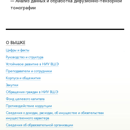
Анализ данных и обработка дифузионно-тензорной
томографии
О ВЫШКЕ
ОБ
Цифры и факты
Ли
Руководство и структура
Дов
Устойчивое развитие в НИУ ВШЭ
Ол
Преподаватели и сотрудники
При
Корпуса и общежития
Вы
Закупки
При
Обращения граждан в НИУ ВШЭ
Асп
Фонд целевого капитала
Доп
Противодействие коррупции
Цен
Сведения о доходах, расходах, об имуществе и обязательствах
Биз
имущественного характера
Обр
Сведения об образовательной организации
Обр