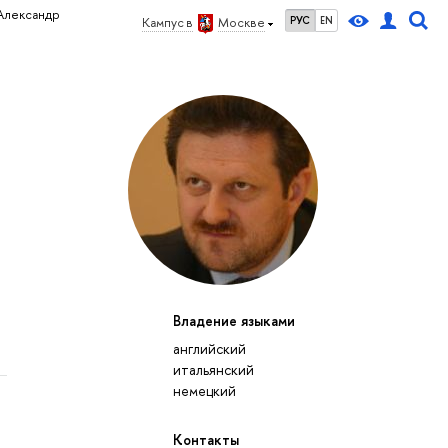
Александр
РУС
EN
Кампус в
Москве
Владение языками
английский
итальянский
немецкий
Контакты