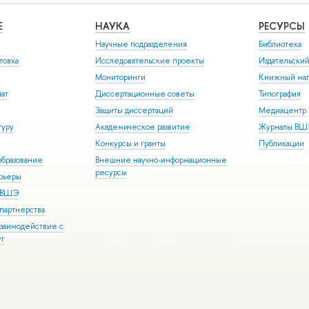
Е
НАУКА
РЕСУРСЫ
Научные подразделения
Библиотека
товка
Исследовательские проекты
Издательски
Мониторинги
Книжный маг
иат
Диссертационные советы
Типография
Защиты диссертаций
Медиацентр
туру
Академическое развитие
Журналы В
Конкурсы и гранты
Публикации
бразование
Внешние научно-информационные
ресурсы
арьеры
р ВШЭ
партнерства
взаимодействие с
уг