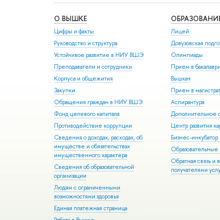
О ВЫШКЕ
ОБРАЗОВАНИ
Цифры и факты
Лицей
Руководство и структура
Довузовская подго
Устойчивое развитие в НИУ ВШЭ
Олимпиады
Преподаватели и сотрудники
Прием в бакалавр
Корпуса и общежития
Вышка+
Закупки
Прием в магистра
Обращения граждан в НИУ ВШЭ
Аспирантура
Фонд целевого капитала
Дополнительное о
Противодействие коррупции
Центр развития к
Сведения о доходах, расходах, об
Бизнес-инкубато
имуществе и обязательствах
Образовательные 
имущественного характера
Обратная связь и 
Сведения об образовательной
получателями усл
организации
Людям с ограниченными
возможностями здоровья
Единая платежная страница