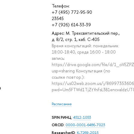
Телефон:
+7 (495) 772-95-90
23545
+7 (926) 614-33-39
Адрес: М. Трехсвятительский пер.,
д. 8/2, стр. 1, каб. С-405
Время консультаций: понедельник
18:00-18:40, среда 16:00 - 18:00
запись:
https://drive.google.com/file/d/1_oVE
usp=sharing Консультация (по
ссылке повтор.):
https://us02web.zoom.us/j/86997353606
а
pwd=Um5FTWd1TjZtYnFsL3B1encvaldzUT
Расписание
SPIN РИНЦ
:
4512-1053
ORCID
:
0000-0001-6486-7023
ResearcherID
:
K-7269-2015