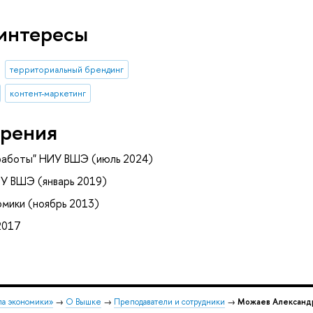
интересы
территориальный брендинг
контент-маркетинг
рения
 работы" НИУ ВШЭ (июль 2024)
ИУ ВШЭ (январь 2019)
мики (ноябрь 2013)
2017
ла экономики»
→
О Вышке
→
Преподаватели и сотрудники
→
Можаев Александ