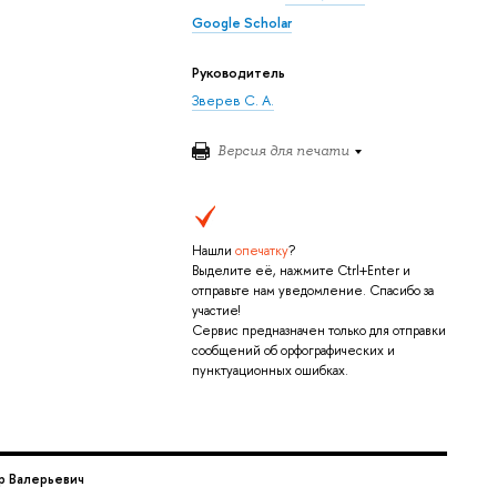
Google Scholar
Руководитель
Зверев С. А.
Версия для печати
Нашли
опечатку
?
Выделите её, нажмите Ctrl+Enter и
отправьте нам уведомление. Спасибо за
участие!
Сервис предназначен только для отправки
сообщений об орфографических и
пунктуационных ошибках.
р Валерьевич