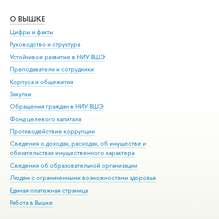
О ВЫШКЕ
ОБ
Цифры и факты
Ли
Руководство и структура
Дов
Устойчивое развитие в НИУ ВШЭ
Ол
Преподаватели и сотрудники
При
Корпуса и общежития
Вы
Закупки
При
Обращения граждан в НИУ ВШЭ
Ас
Фонд целевого капитала
До
Противодействие коррупции
Цен
Сведения о доходах, расходах, об имуществе и
Би
обязательствах имущественного характера
Об
Сведения об образовательной организации
Обр
Людям с ограниченными возможностями здоровья
Единая платежная страница
Работа в Вышке