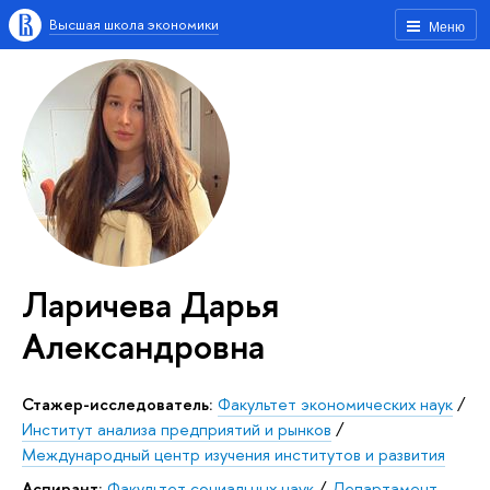
Высшая школа экономики
Меню
Ларичева Дарья
Александровна
стажер-исследователь:
Факультет экономических наук
/
Институт анализа предприятий и рынков
/
Международный центр изучения институтов и развития
Аспирант:
Факультет социальных наук
/
Департамент