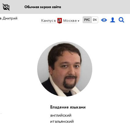
Обычная версия сайта
в Дмитрий
РУС
EN
Кампус в
Москве
Владение языками
английский
итальянский