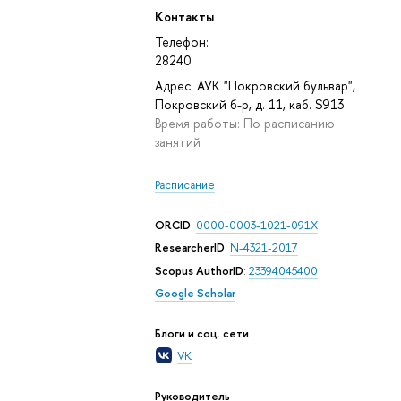
Контакты
Телефон:
28240
Адрес: АУК "Покровский бульвар",
Покровский б-р, д. 11, каб. S913
Время работы: По расписанию
занятий
Расписание
ORCID
:
0000-0003-1021-091X
ResearcherID
:
N-4321-2017
Scopus AuthorID
:
23394045400
Google Scholar
Блоги и соц. сети
VK
Руководитель