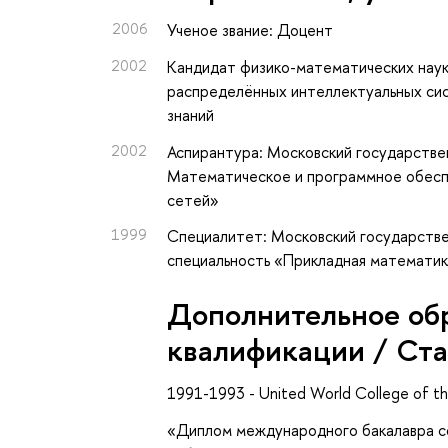
2006
Ученое звание: Доцент
2002
Кандидат физико-математических наук
распределённых интеллектуальных си
знаний
2002
Аспирантура: Московский государствен
Математическое и программное обесп
сетей»
1999
Специалитет: Московский государстве
специальность «Прикладная математи
Дополнительное об
квалификации / Ст
1991-1993 - United World College of the
«Диплом международного бакалавра со