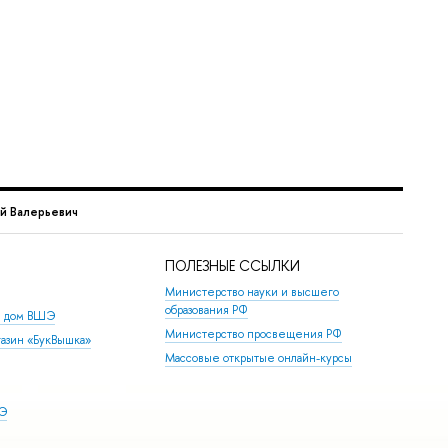
й Валерьевич
ПОЛЕЗНЫЕ ССЫЛКИ
Министерство науки и высшего
образования РФ
й дом ВШЭ
Министерство просвещения РФ
азин «БукВышка»
Массовые открытые онлайн-курсы
ШЭ