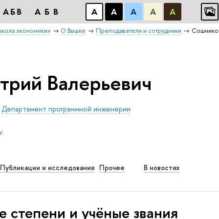
АБB
АБB
А
А
А
А
А
школа экономики»
О Вышке
Преподаватели и сотрудники
Сошнико
трий Валерьевич
/
Департамент программной инженерии
.
Публикации и исследования
Прочее
В новостях
е степени и учёные звания