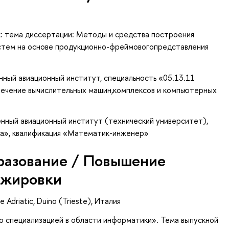
: тема диссертации: Методы и средства построения
стем на основе продукционно-фреймовогопредставления
ный авиационный институт, специальность «05.13.11
ечение вычислительных машин,комплексов и компьютерных
нный авиационный институт (технический университет),
ка», квалификация «Математик-инженер»
разование / Повышение
ажировки
 Adriatic, Duino (Trieste), Италия
 специализацией в области информатики». Тема выпускной