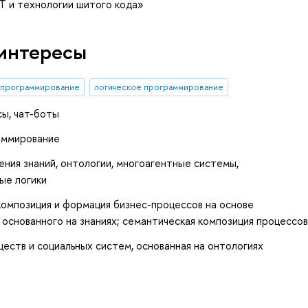
Т и технологии шитого кода»
интересы
 программирование
логическое программирование
сы, чат-боты
аммирование
ния знаний, онтологии, многоагентные системы,
ые логики
 композиция и формация бизнес-процессов на основе
 основанного на знаниях; семантическая композиция процессо
еств и социальных систем, основанная на онтологиях