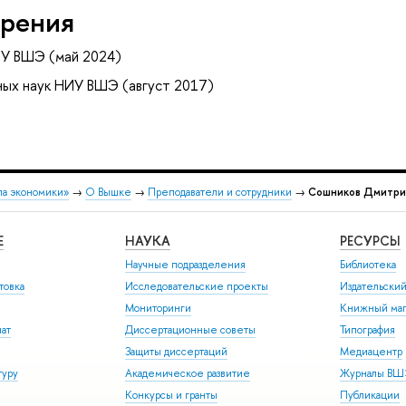
рения
ИУ ВШЭ (май 2024)
ных наук НИУ ВШЭ (август 2017)
ла экономики»
→
О Вышке
→
Преподаватели и сотрудники
→
Сошников Дмитри
Е
НАУКА
РЕСУРСЫ
Научные подразделения
Библиотека
товка
Исследовательские проекты
Издательски
Мониторинги
Книжный маг
иат
Диссертационные советы
Типография
Защиты диссертаций
Медиацентр
туру
Академическое развитие
Журналы В
Конкурсы и гранты
Публикации