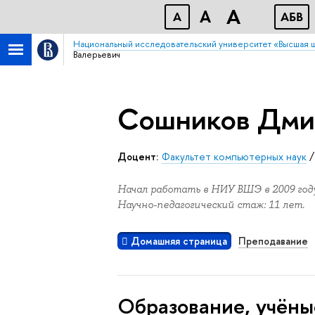
A
A
A
АБB
Национальный исследовательский университет «Высшая 
Валерьевич
Сошников Дми
Доцент:
Факультет компьютерных наук
Начал работать в НИУ ВШЭ в 2009 году
Научно-педагогический стаж: 11 лет.
Домашняя страница
Преподавание
Oбразование, учёны