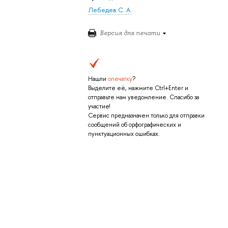
Лебедев С. А.
Версия для печати
Нашли
опечатку
?
Выделите её, нажмите Ctrl+Enter и
отправьте нам уведомление. Спасибо за
участие!
Сервис предназначен только для отправки
сообщений об орфографических и
пунктуационных ошибках.
в