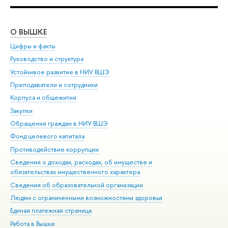
О ВЫШКЕ
ОБ
Цифры и факты
Ли
Руководство и структура
Дов
Устойчивое развитие в НИУ ВШЭ
Ол
Преподаватели и сотрудники
При
Корпуса и общежития
Вы
Закупки
При
Обращения граждан в НИУ ВШЭ
Ас
Фонд целевого капитала
До
Противодействие коррупции
Цен
Сведения о доходах, расходах, об имуществе и
Би
обязательствах имущественного характера
Об
Сведения об образовательной организации
Обр
Людям с ограниченными возможностями здоровья
Единая платежная страница
Работа в Вышке