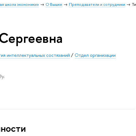
ая школа экономики»
О Вышке
Преподаватели и сотрудники
Т
 Сергеевна
тия интеллектуальных состязаний
/
Отдел организации
у.
нности