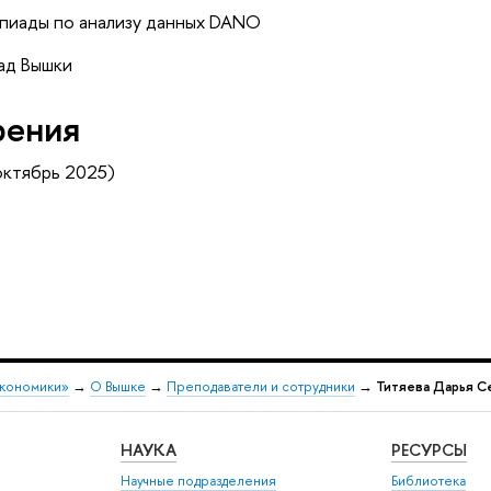
пиады по анализу данных DANO
ад Вышки
рения
октябрь 2025)
экономики»
→
О Вышке
→
Преподаватели и сотрудники
→
Титяева Дарья С
НАУКА
РЕСУРСЫ
Научные подразделения
Библиотека