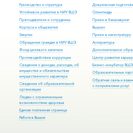
Руководство и структура
Довузовская подготов
Устойчивое развитие в НИУ ВШЭ
Олимпиады
Преподаватели и сотрудники
Прием в бакалавриат
Корпуса и общежития
Вышка+
Закупки
Прием в магистратуру
Обращения граждан в НИУ ВШЭ
Аспирантура
Фонд целевого капитала
Дополнительное обра
Противодействие коррупции
Центр развития карье
Сведения о доходах, расходах, об
Бизнес-инкубатор ВШ
имуществе и обязательствах
Образовательные парт
имущественного характера
Обратная связь и взаи
Сведения об образовательной
с получателями услуг
организации
Людям с ограниченными
возможностями здоровья
Единая платежная страница
Работа в Вышке