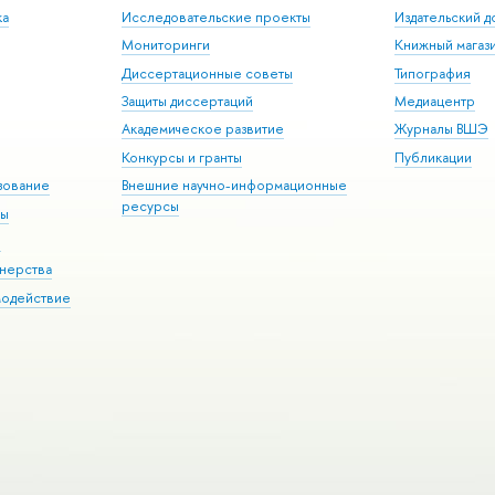
ка
Исследовательские проекты
Издательский 
Мониторинги
Книжный магаз
Диссертационные советы
Типография
Защиты диссертаций
Медиацентр
Академическое развитие
Журналы ВШЭ
Конкурсы и гранты
Публикации
зование
Внешние научно-информационные
ресурсы
ры
Э
нерства
модействие