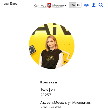
итяева Дарья
Кампус в
Москве
РУС
EN
Контакты
Телефон:
28237
Адрес: г.Москва, ул.Мясницкая,
д.20, каб.535