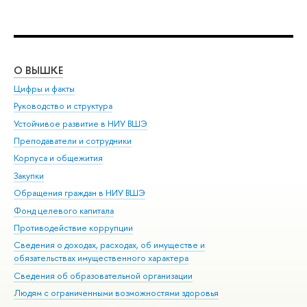
О ВЫШКЕ
ОБ
Цифры и факты
Ли
Руководство и структура
Дов
Устойчивое развитие в НИУ ВШЭ
Ол
Преподаватели и сотрудники
При
Корпуса и общежития
Вы
Закупки
При
Обращения граждан в НИУ ВШЭ
Ас
Фонд целевого капитала
До
Противодействие коррупции
Цен
Сведения о доходах, расходах, об имуществе и
Би
обязательствах имущественного характера
Об
Сведения об образовательной организации
Обр
Людям с ограниченными возможностями здоровья