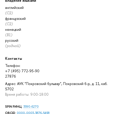
Владение языками
английский
(C2)
французский
(C2)
немецкий
(B1)
русский
(родной)
Контакты
Телефон:
+7 (495) 772-95-90
27876
Адрес: АУК "Покровский бульвар", Покровский б-р, д. 11, каб.
S702
Время работы: 9:00-18:00
SPIN РИНЦ
:
3590-6270
ORCID
:
0000-0003-3876-5458