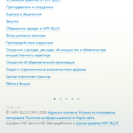
Устойчивое развитие в НИУ ВШЭ
Ол
Преподаватели и сотрудники
При
Корпуса и общежития
Вы
Закупки
При
Обращения граждан в НИУ ВШЭ
Асп
Фонд целевого капитала
Доп
Противодействие коррупции
Цен
Сведения о доходах, расходах, об имуществе и обязательствах
Биз
имущественного характера
Обр
Сведения об образовательной организации
Обр
Людям с ограниченными возможностями здоровья
Единая платежная страница
Работа в Вышке
Редактору
© НИУ ВШЭ 1993–2026
Адреса и контакты
Условия использования
материалов
Политика конфиденциальности
Карта сайта
Шрифты HSE Sans и HSE Slab разработаны в
Школе дизайна НИУ ВШЭ