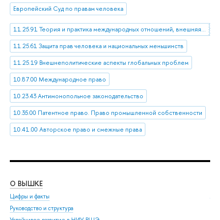
Европейский Суд по правам человека
11.25.91 Теория и практика международных отношений, внешняя политика и дипломатия отдельных стран
11.25.61 Защита прав человека и национальных меньшинств
11.25.19 Внешнеполитические аспекты глобальных проблем
10.87.00 Международное право
10.23.43 Антимонопольное законодательство
10.35.00 Патентное право. Право промышленной собственности
10.41.00 Авторское право и смежные права
О ВЫШКЕ
ОБ
Цифры и факты
Ли
Руководство и структура
Дов