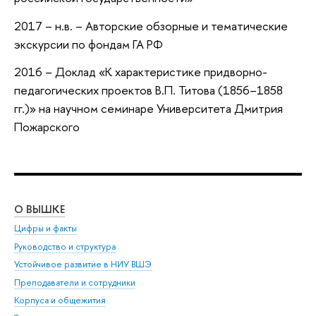
2017 – н.в. – Авторские обзорные и тематические
экскурсии по фондам ГА РФ
2016 – Доклад «К характеристике придворно-
педагогических проектов В.П. Титова (1856–1858
гг.)» на научном семинаре Университета Дмитрия
Пожарского
О ВЫШКЕ
ОБ
Цифры и факты
Ли
Руководство и структура
Дов
Устойчивое развитие в НИУ ВШЭ
Ол
Преподаватели и сотрудники
При
Корпуса и общежития
Вы