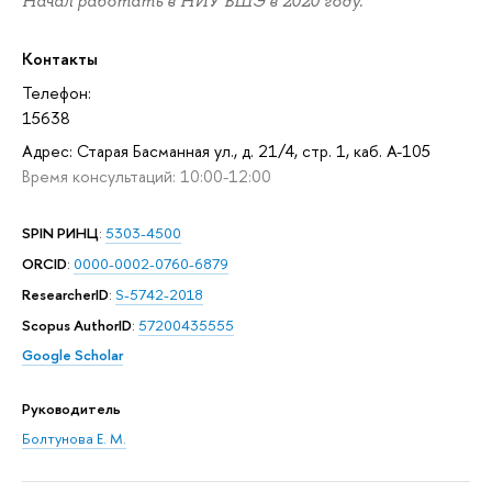
Начал работать в НИУ ВШЭ в 2020 году.
Контакты
Телефон:
15638
Адрес: Старая Басманная ул., д. 21/4, стр. 1, каб. А-105
Время консультаций: 10:00-12:00
SPIN РИНЦ
:
5303-4500
ORCID
:
0000-0002-0760-6879
ResearcherID
:
S-5742-2018
Scopus AuthorID
:
57200435555
Google Scholar
Руководитель
Болтунова Е. М.