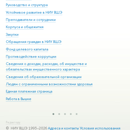
Руководство и структура
Дов
Устойчивое развитие в НИУ ВШЭ
Ол
Преподаватели и сотрудники
При
Корпуса и общежития
Вы
Закупки
При
Обращения граждан в НИУ ВШЭ
Ас
Фонд целевого капитала
До
Противодействие коррупции
Цен
Сведения о доходах, расходах, об имуществе и
Би
обязательствах имущественного характера
Об
Сведения об образовательной организации
Обр
Людям с ограниченными возможностями здоровья
Единая платежная страница
Работа в Вышке
Редактору
© НИУ ВШЭ 1993–2026
Адреса и контакты
Условия использования