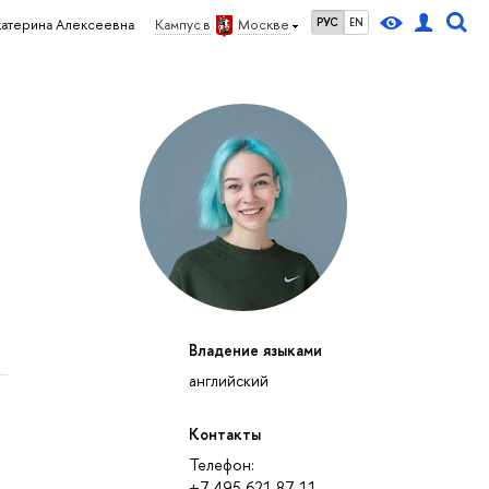
РУС
EN
катерина Алексеевна
Кампус в
Москве
Владение языками
английский
Контакты
Телефон:
+7 495 621 87 11