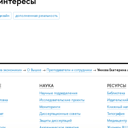
интересы
дизайн
дополненная реальность
ла экономики»
→
О Вышке
→
Преподаватели и сотрудники
→
Умнова Екатерина
Е
НАУКА
РЕСУРСЫ
Научные подразделения
Библиотека
товка
Исследовательские проекты
Издательски
Мониторинги
Книжный маг
иат
Диссертационные советы
Типография
Защиты диссертаций
Медиацентр
туру
Академическое развитие
Журналы В