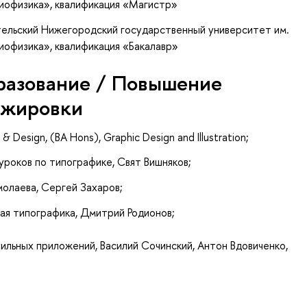
диофизика», квалификация «Магистр»
тельский Нижегородский государственный университет им.
диофизика», квалификация «Бакалавр»
разование / Повышение
ажировки
 & Design, (BA Hons), Graphic Design and Illustration;
 уроков по типографике, Свят Вишняков;
молаева, Сергей Захаров;
кая типографика, Дмитрий Родионов;
бильных приложений, Василий Сочинский, Антон Вдовиченко,