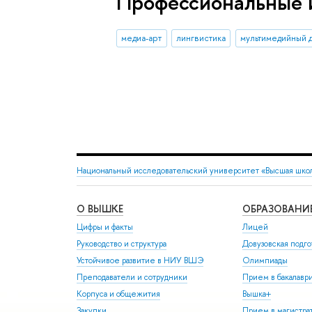
Профессиональные 
медиа-арт
лингвистика
мультимедийный 
Национальный исследовательский университет «Высшая шко
О ВЫШКЕ
ОБРАЗОВАНИ
Цифры и факты
Лицей
Руководство и структура
Довузовская подго
Устойчивое развитие в НИУ ВШЭ
Олимпиады
Преподаватели и сотрудники
Прием в бакалавр
Корпуса и общежития
Вышка+
Закупки
Прием в магистра