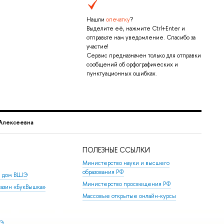
Нашли
опечатку
?
Выделите её, нажмите Ctrl+Enter и
отправьте нам уведомление. Спасибо за
участие!
Сервис предназначен только для отправки
сообщений об орфографических и
пунктуационных ошибках.
 Алексеевна
ПОЛЕЗНЫЕ ССЫЛКИ
Министерство науки и высшего
образования РФ
й дом ВШЭ
Министерство просвещения РФ
азин «БукВышка»
Массовые открытые онлайн-курсы
ШЭ