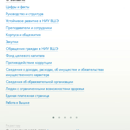
Цифры и факты
Ли
Руководство и структура
Дов
Устойчивое развитие в НИУ ВШЭ
Ол
Преподаватели и сотрудники
При
Корпуса и общежития
Вы
Закупки
При
Обращения граждан в НИУ ВШЭ
Асп
Фонд целевого капитала
Доп
Противодействие коррупции
Цен
Сведения о доходах, расходах, об имуществе и обязательствах
Биз
имущественного характера
Обр
Сведения об образовательной организации
Обр
Людям с ограниченными возможностями здоровья
Единая платежная страница
Работа в Вышке
Редактору