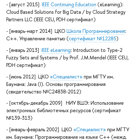
- [август
2015
]
IEEE Continuing Education
(eLearning):
Cloud Based Solutions for Big Data / by Cloud Strategy
Partners LLC (IEEE CEU, PDH сертификат)
- [январь-март
2014
] ЦКО
Школа Программирования
:
С++. Управление памятью (
сертификат №12285
)
- [январь
2013
]
IEEE eLearning
: Introduction to Type-2
Fuzzy Sets and Systems / by Prof. J.M.Mendel (IEEE CEU,
PDH сертификат)
- [июнь
2012
] ЦКО
«Специалист»
при МГТУ им.
Баумана: Java (I). Основы программирования
(свидетельство №С24838-2012)
- [октябрь-декабрь
2009
] НИУ ВШЭ: Использование
электронных библиотечных ресурсов (сертификат
№139-313)
- [январь-февраль
2002
] ЦКО
«Специалист»
при МГТУ
им. Баумана: Программирование на языке С++ (межд.