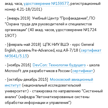
акад. часа,
удостоверение №159577
, регистрационный
номер 4.21-18/2101)
- [январь
2019
] Учебный Центр "Профакадемия", ПО
"Охрана труда для руководителей и специалистов
организации" (40 акад. часов, удостоверение №1724
19ОТ)
- [февраль-май
2018
] ЦПК НИУ ВШЭ - курс General
English, уровень Pre-Advanced, код АЯ-7/18 (
сертификат
№3641/3.13
)
- [ноябрь
2016
]
DevCon: Технологии будущего
- школа
Microsoft для разработчиков в России (
сертификат
)
- [октябрь-декабрь
2015
]
Московский авиационный
институт
(национальный исследовательский
университет) - стажировка по направлению "Системный
анализ" (кафедра "Автоматизированные системы
обработки информации и управления")