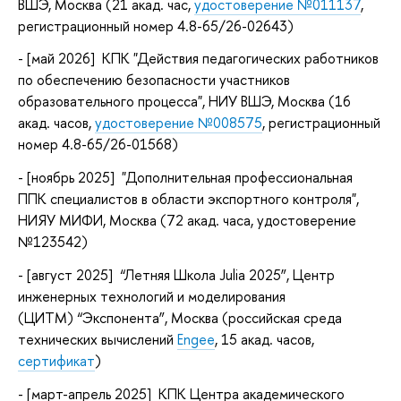
ВШЭ, Москва (21 акад. час,
удостоверение №011137
,
регистрационный номер 4.8-65/26-02643)
- [май
2026
] КПК "Действия педагогических работников
по обеспечению безопасности участников
образовательного процесса", НИУ ВШЭ, Москва (16
акад. часов,
удостоверение №008575
, регистрационный
номер 4.8-65/26-01568)
- [ноябрь
2025
] "Дополнительная профессиональная
ППК специалистов в области экспортного контроля",
НИЯУ МИФИ, Москва (72 акад. часа, удостоверение
№123542)
- [август
2025
] “Летняя Школа Julia 2025”, Центр
инженерных технологий и моделирования
(ЦИТМ) “Экспонента”, Москва (российская среда
технических вычислений
Engee
, 15 акад. часов,
сертификат
)
- [март-апрель
2025
] КПК Центра академического