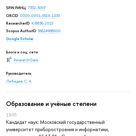
SPIN РИНЦ
:
7332-3097
ORCID
:
0000-0001-5519-1033
ResearcherID
:
K-8836-2015
Scopus AuthorID
:
56624968900
Google Scholar
Блоги и соц. сети
ResearchGate
Руководитель
Лебедев С. А.
Oбразование и учёные степени
1995
Кандидат наук: Московский государственный
университет приборостроения и информатики,