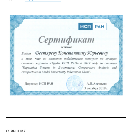
О ВЫШКЕ
ОБ