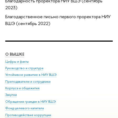
Благодарность проректора НИУ ВШЭ (сентябрь
2023)
Благодарственное письмо первого проректора НИУ
ВШЭ (сентябрь 2022)
О ВЫШКЕ
ОБ
Цифры и факты
Ли
Руководство и структура
Дов
Устойчивое развитие в НИУ ВШЭ
Ол
Преподаватели и сотрудники
При
Корпуса и общежития
Вы
Закупки
При
Обращения граждан в НИУ ВШЭ
Ас
Фонд целевого капитала
До
Противодействие коррупции
Цен