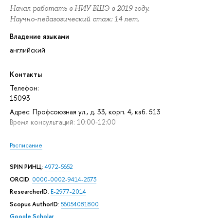
Начал работать в НИУ ВШЭ в 2019 году.
Научно-педагогический стаж: 14 лет.
Владение языками
английский
Контакты
Телефон:
15093
Адрес: Профсоюзная ул., д. 33, корп. 4, каб. 513
Время консультаций: 10:00-12:00
Расписание
SPIN РИНЦ
:
4972-5652
ORCID
:
0000-0002-9414-2573
ResearcherID
:
E-2977-2014
Scopus AuthorID
:
56054081800
Google Scholar