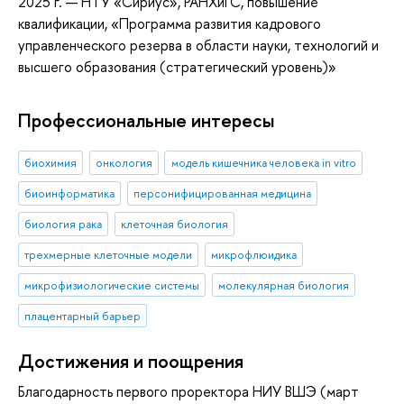
2025 г. — НТУ «Сириус», РАНХиГС, повышение
квалификации, «Программа развития кадрового
управленческого резерва в области науки, технологий и
высшего образования (стратегический уровень)»
Профессиональные интересы
биохимия
онкология
модель кишечника человека in vitro
биоинформатика
персонифицированная медицина
биология рака
клеточная биология
трехмерные клеточные модели
микрофлюидика
микрофизиологические системы
молекулярная биология
плацентарный барьер
Достижения и поощрения
Благодарность первого проректора НИУ ВШЭ (март