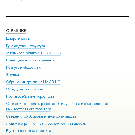
О ВЫШКЕ
ОБ
Цифры и факты
Ли
Руководство и структура
Дов
Устойчивое развитие в НИУ ВШЭ
Ол
Преподаватели и сотрудники
При
Корпуса и общежития
Вы
Закупки
При
Обращения граждан в НИУ ВШЭ
Асп
Фонд целевого капитала
Доп
Противодействие коррупции
Цен
Сведения о доходах, расходах, об имуществе и обязательствах
Биз
имущественного характера
Обр
Сведения об образовательной организации
Обр
Людям с ограниченными возможностями здоровья
Единая платежная страница